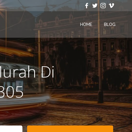
HOME
BLOG
Murah Di
305
Search