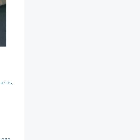
panas,
jaga