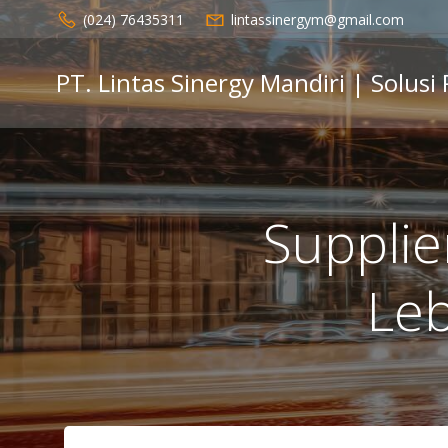
Skip
(024) 76435311
lintassinergym@gmail.com
to
content
PT. Lintas Sinergy Mandiri | Solusi
Supplie
Le