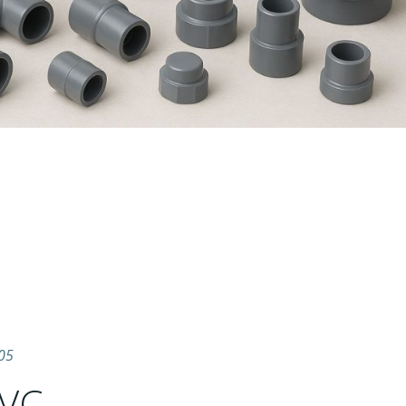
05
PVC