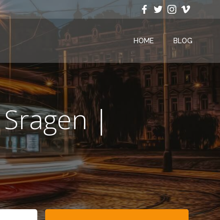
HOME
BLOG
 Sragen |
Search