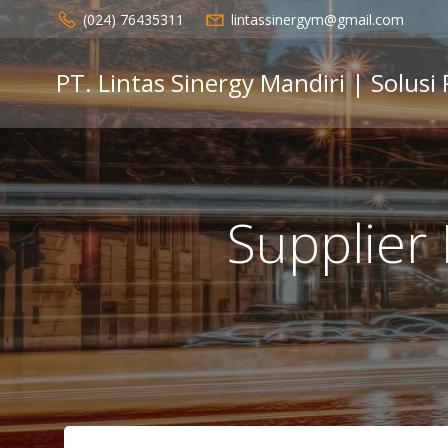
Skip
(024) 76435311
lintassinergym@gmail.com
to
content
PT. Lintas Sinergy Mandiri | Solusi
Supplier