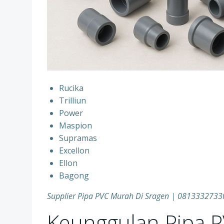
Rucika
Trilliun
Power
Maspion
Supramas
Excellon
Ellon
Bagong
Supplier Pipa PVC Murah Di Sragen | 0813332733
Keunggulan Pipa 