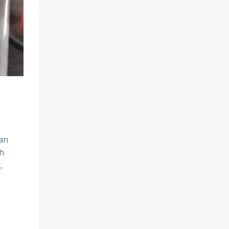
an
h
,