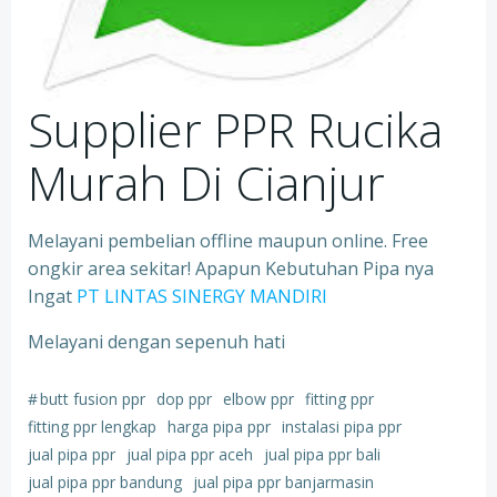
Supplier PPR Rucika
Murah Di Cianjur
Melayani pembelian offline maupun online. Free
ongkir area sekitar! Apapun Kebutuhan Pipa nya
Ingat
PT LINTAS SINERGY MANDIRI
Melayani dengan sepenuh hati
#
butt fusion ppr
dop ppr
elbow ppr
fitting ppr
fitting ppr lengkap
harga pipa ppr
instalasi pipa ppr
jual pipa ppr
jual pipa ppr aceh
jual pipa ppr bali
jual pipa ppr bandung
jual pipa ppr banjarmasin