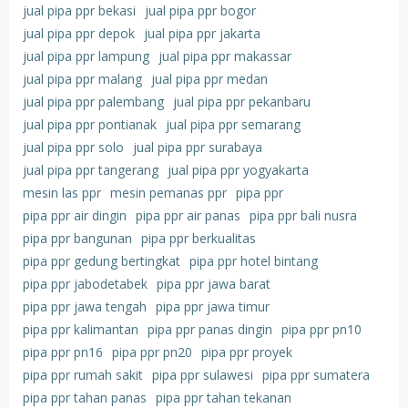
jual pipa ppr bekasi
jual pipa ppr bogor
jual pipa ppr depok
jual pipa ppr jakarta
jual pipa ppr lampung
jual pipa ppr makassar
jual pipa ppr malang
jual pipa ppr medan
jual pipa ppr palembang
jual pipa ppr pekanbaru
jual pipa ppr pontianak
jual pipa ppr semarang
jual pipa ppr solo
jual pipa ppr surabaya
jual pipa ppr tangerang
jual pipa ppr yogyakarta
mesin las ppr
mesin pemanas ppr
pipa ppr
pipa ppr air dingin
pipa ppr air panas
pipa ppr bali nusra
pipa ppr bangunan
pipa ppr berkualitas
pipa ppr gedung bertingkat
pipa ppr hotel bintang
pipa ppr jabodetabek
pipa ppr jawa barat
pipa ppr jawa tengah
pipa ppr jawa timur
pipa ppr kalimantan
pipa ppr panas dingin
pipa ppr pn10
pipa ppr pn16
pipa ppr pn20
pipa ppr proyek
pipa ppr rumah sakit
pipa ppr sulawesi
pipa ppr sumatera
pipa ppr tahan panas
pipa ppr tahan tekanan