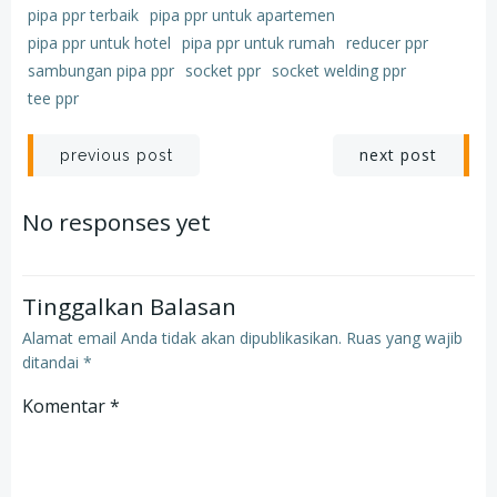
pipa ppr terbaik
pipa ppr untuk apartemen
pipa ppr untuk hotel
pipa ppr untuk rumah
reducer ppr
sambungan pipa ppr
socket ppr
socket welding ppr
tee ppr
Post
Post
next post
previous post
navigation
navigation
No responses yet
Tinggalkan Balasan
Alamat email Anda tidak akan dipublikasikan.
Ruas yang wajib
ditandai
*
Komentar
*