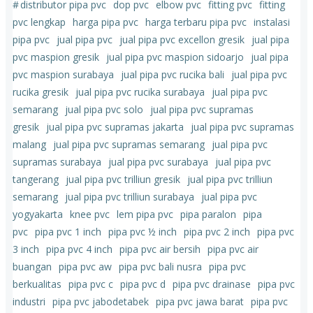
#
distributor pipa pvc
dop pvc
elbow pvc
fitting pvc
fitting
pvc lengkap
harga pipa pvc
harga terbaru pipa pvc
instalasi
pipa pvc
jual pipa pvc
jual pipa pvc excellon gresik
jual pipa
pvc maspion gresik
jual pipa pvc maspion sidoarjo
jual pipa
pvc maspion surabaya
jual pipa pvc rucika bali
jual pipa pvc
rucika gresik
jual pipa pvc rucika surabaya
jual pipa pvc
semarang
jual pipa pvc solo
jual pipa pvc supramas
gresik
jual pipa pvc supramas jakarta
jual pipa pvc supramas
malang
jual pipa pvc supramas semarang
jual pipa pvc
supramas surabaya
jual pipa pvc surabaya
jual pipa pvc
tangerang
jual pipa pvc trilliun gresik
jual pipa pvc trilliun
semarang
jual pipa pvc trilliun surabaya
jual pipa pvc
yogyakarta
knee pvc
lem pipa pvc
pipa paralon
pipa
pvc
pipa pvc 1 inch
pipa pvc ½ inch
pipa pvc 2 inch
pipa pvc
3 inch
pipa pvc 4 inch
pipa pvc air bersih
pipa pvc air
buangan
pipa pvc aw
pipa pvc bali nusra
pipa pvc
berkualitas
pipa pvc c
pipa pvc d
pipa pvc drainase
pipa pvc
industri
pipa pvc jabodetabek
pipa pvc jawa barat
pipa pvc