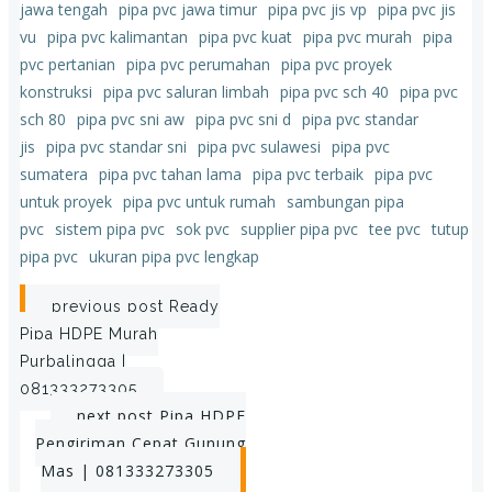
jawa tengah
pipa pvc jawa timur
pipa pvc jis vp
pipa pvc jis
vu
pipa pvc kalimantan
pipa pvc kuat
pipa pvc murah
pipa
pvc pertanian
pipa pvc perumahan
pipa pvc proyek
konstruksi
pipa pvc saluran limbah
pipa pvc sch 40
pipa pvc
sch 80
pipa pvc sni aw
pipa pvc sni d
pipa pvc standar
jis
pipa pvc standar sni
pipa pvc sulawesi
pipa pvc
sumatera
pipa pvc tahan lama
pipa pvc terbaik
pipa pvc
untuk proyek
pipa pvc untuk rumah
sambungan pipa
pvc
sistem pipa pvc
sok pvc
supplier pipa pvc
tee pvc
tutup
pipa pvc
ukuran pipa pvc lengkap
Post
previous post
Ready
Pipa HDPE Murah
navigation
Purbalingga |
081333273305
Post
next post
Pipa HDPE
Pengiriman Cepat Gunung
navigation
Mas | 081333273305