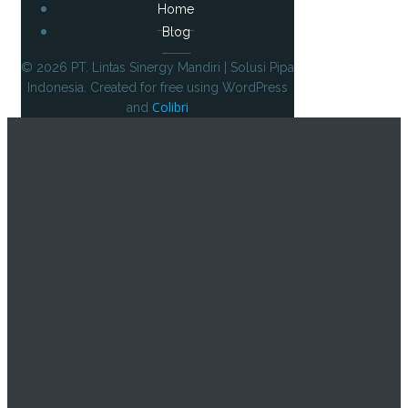
Home
Blog
© 2026 PT. Lintas Sinergy Mandiri | Solusi Pipa
Indonesia. Created for free using WordPress
Colibri
and