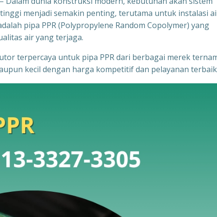
– Dalam dunia konstruksi modern, kebutuhan akan sistem
tinggi menjadi semakin penting, terutama untuk instalasi ai
ik adalah pipa PPR (Polypropylene Random Copolymer) yang
litas air yang terjaga.
ibutor terpercaya untuk pipa PPR dari berbagai merek terna
upun kecil dengan harga kompetitif dan pelayanan terbaik