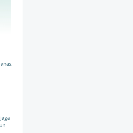
panas,
jaga
pun