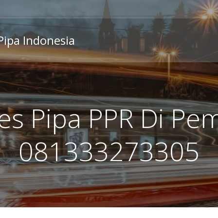
 Pipa Indonesia
es Pipa PPR Di Pe
081333273305