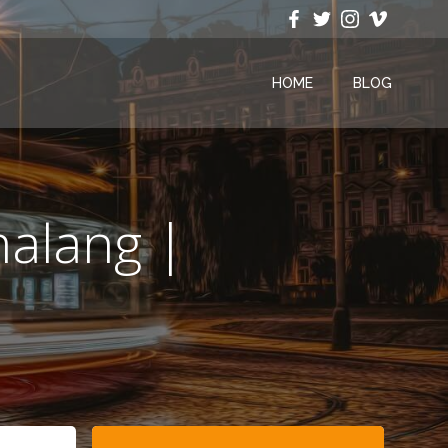
HOME
BLOG
malang |
Search