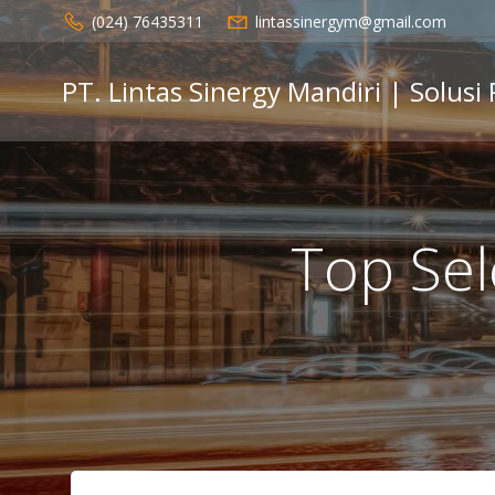
Skip
(024) 76435311
lintassinergym@gmail.com
to
content
PT. Lintas Sinergy Mandiri | Solusi
Top Sel