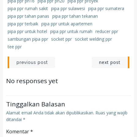
pipa ppr pn16
pipa ppr pn20
pipa ppr proyek
pipa ppr rumah sakit
pipa ppr sulawesi
pipa ppr sumatera
pipa ppr tahan panas
pipa ppr tahan tekanan
pipa ppr terbaik
pipa ppr untuk apartemen
pipa ppr untuk hotel
pipa ppr untuk rumah
reducer ppr
sambungan pipa ppr
socket ppr
socket welding ppr
tee ppr
Post
Post
next post
previous post
navigation
navigation
No responses yet
Tinggalkan Balasan
Alamat email Anda tidak akan dipublikasikan.
Ruas yang wajib
ditandai
*
Komentar
*