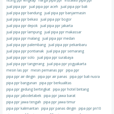
fitting ppr lengkap
harga pipa ppr
instalasi pipa ppr
jual pipa ppr
jual pipa ppr aceh
jual pipa ppr bali
jual pipa ppr bandung
jual pipa ppr banjarmasin
jual pipa ppr bekasi
jual pipa ppr bogor
jual pipa ppr depok
jual pipa ppr jakarta
jual pipa ppr lampung
jual pipa ppr makassar
jual pipa ppr malang
jual pipa ppr medan
jual pipa ppr palembang
jual pipa ppr pekanbaru
jual pipa ppr pontianak
jual pipa ppr semarang
jual pipa ppr solo
jual pipa ppr surabaya
jual pipa ppr tangerang
jual pipa ppr yogyakarta
mesin las ppr
mesin pemanas ppr
pipa ppr
pipa ppr air dingin
pipa ppr air panas
pipa ppr bali nusra
pipa ppr bangunan
pipa ppr berkualitas
pipa ppr gedung bertingkat
pipa ppr hotel bintang
pipa ppr jabodetabek
pipa ppr jawa barat
pipa ppr jawa tengah
pipa ppr jawa timur
pipa ppr kalimantan
pipa ppr panas dingin
pipa ppr pn10