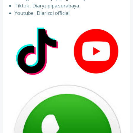
⁠Tiktok : Diaryz.pipa.surabaya
⁠Youtube : Diarizqi official