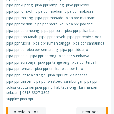
pipa ppr kupang
pipa ppr lampung
pipa ppr lesso
pipa ppr lombok
pipa ppr madiun
pipa ppr makassar
pipa ppr malang
pipa ppr manado
pipa ppr mataram
pipa ppr medan
pipa ppr merauke
pipa ppr padang
pipa ppr palembang
pipa ppr palu
pipa ppr pekanbaru
pipa ppr pontianak
pipa ppr proyek
pipa ppr ready stock
pipa ppr rucika
pipa ppr rumah tangga
pipa ppr samarinda
pipa ppr sd
pipa ppr semarang
pipa ppr sidoarjo
pipa ppr solo
pipa ppr sorong
pipa ppr sumbawa
pipa ppr surabaya
pipa ppr tangerang
pipa ppr terbaik
pipa ppr ternate
pipa ppr timika
pipa ppr toro
pipa ppr untuk air dingin
pipa ppr untuk air panas
pipa ppr vinilon
pipa ppr westpex
sambungan pipa ppr
solusi kebutuhan pipa pp-r di kab tabalong - kalimantan
selatan | 0813-3327-3305
supplier pipa ppr
Post
Post
next post
previous post