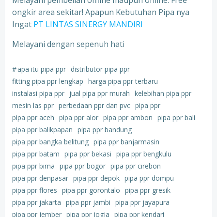
Melayani pembelian offline maupun online. Free
ongkir area sekitar! Apapun Kebutuhan Pipa nya
Ingat
PT LINTAS SINERGY MANDIRI
Melayani dengan sepenuh hati
#
apa itu pipa ppr
distributor pipa ppr
fitting pipa ppr lengkap
harga pipa ppr terbaru
instalasi pipa ppr
jual pipa ppr murah
kelebihan pipa ppr
mesin las ppr
perbedaan ppr dan pvc
pipa ppr
pipa ppr aceh
pipa ppr alor
pipa ppr ambon
pipa ppr bali
pipa ppr balikpapan
pipa ppr bandung
pipa ppr bangka belitung
pipa ppr banjarmasin
pipa ppr batam
pipa ppr bekasi
pipa ppr bengkulu
pipa ppr bima
pipa ppr bogor
pipa ppr cirebon
pipa ppr denpasar
pipa ppr depok
pipa ppr dompu
pipa ppr flores
pipa ppr gorontalo
pipa ppr gresik
pipa ppr jakarta
pipa ppr jambi
pipa ppr jayapura
pipa ppr jember
pipa ppr jogja
pipa ppr kendari