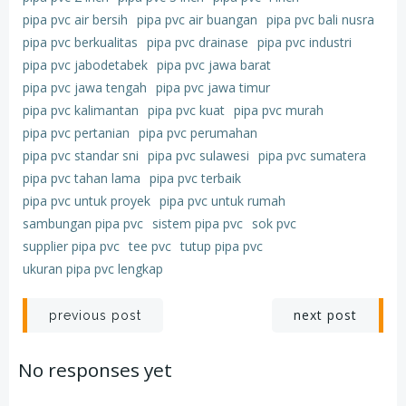
pipa pvc air bersih
pipa pvc air buangan
pipa pvc bali nusra
pipa pvc berkualitas
pipa pvc drainase
pipa pvc industri
pipa pvc jabodetabek
pipa pvc jawa barat
pipa pvc jawa tengah
pipa pvc jawa timur
pipa pvc kalimantan
pipa pvc kuat
pipa pvc murah
pipa pvc pertanian
pipa pvc perumahan
pipa pvc standar sni
pipa pvc sulawesi
pipa pvc sumatera
pipa pvc tahan lama
pipa pvc terbaik
pipa pvc untuk proyek
pipa pvc untuk rumah
sambungan pipa pvc
sistem pipa pvc
sok pvc
supplier pipa pvc
tee pvc
tutup pipa pvc
ukuran pipa pvc lengkap
Post
Post
next post
previous post
navigation
navigation
No responses yet