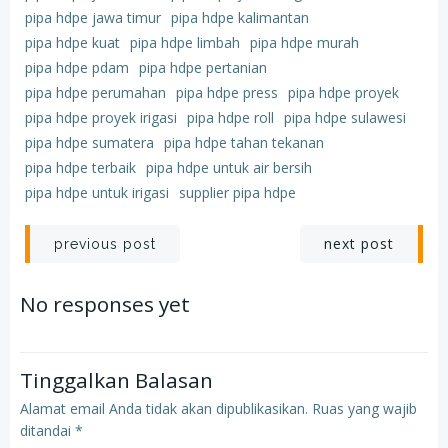
pipa hdpe jawa timur
pipa hdpe kalimantan
pipa hdpe kuat
pipa hdpe limbah
pipa hdpe murah
pipa hdpe pdam
pipa hdpe pertanian
pipa hdpe perumahan
pipa hdpe press
pipa hdpe proyek
pipa hdpe proyek irigasi
pipa hdpe roll
pipa hdpe sulawesi
pipa hdpe sumatera
pipa hdpe tahan tekanan
pipa hdpe terbaik
pipa hdpe untuk air bersih
pipa hdpe untuk irigasi
supplier pipa hdpe
Post
Post
next post
previous post
navigation
navigation
No responses yet
Tinggalkan Balasan
Alamat email Anda tidak akan dipublikasikan.
Ruas yang wajib
ditandai
*