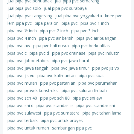
jual pipa pvc pontianak
jual pipa pvc semarang
jual pipa pvc solo
jual pipa pvc surabaya
jual pipa pvc tangerang
jual pipa pvc yogyakarta
knee pvc
lem pipa pvc
pipa paralon
pipa pvc
pipa pvc 1 inch
pipa pvc ½ inch
pipa pvc 2 inch
pipa pvc 3 inch
pipa pvc 4 inch
pipa pvc air bersih
pipa pvc air buangan
pipa pvc aw
pipa pvc bali nusra
pipa pvc berkualitas
pipa pvc c
pipa pvc d
pipa pvc drainase
pipa pvc industri
pipa pvc jabodetabek
pipa pvc jawa barat
pipa pvc jawa tengah
pipa pvc jawa timur
pipa pvc jis vp
pipa pvc jis vu
pipa pvc kalimantan
pipa pvc kuat
pipa pvc murah
pipa pvc pertanian
pipa pvc perumahan
pipa pvc proyek konstruksi
pipa pvc saluran limbah
pipa pvc sch 40
pipa pvc sch 80
pipa pvc sni aw
pipa pvc sni d
pipa pvc standar jis
pipa pvc standar sni
pipa pvc sulawesi
pipa pvc sumatera
pipa pvc tahan lama
pipa pvc terbaik
pipa pvc untuk proyek
pipa pvc untuk rumah
sambungan pipa pvc