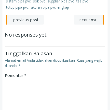
sistem pipa pvc
sok pvc
supplier pipa pvc
tee pvc
tutup pipa pvc
ukuran pipa pvc lengkap
Post
Post
next post
previous post
navigation
navigation
No responses yet
Tinggalkan Balasan
Alamat email Anda tidak akan dipublikasikan.
Ruas yang wajib
ditandai
*
Komentar
*