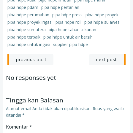
pipa hdpe pdam
pipa hdpe pertanian
pipa hdpe perumahan
pipa hdpe press
pipa hdpe proyek
pipa hdpe proyek irigasi
pipa hdpe roll
pipa hdpe sulawesi
pipa hdpe sumatera
pipa hdpe tahan tekanan
pipa hdpe terbaik
pipa hdpe untuk air bersih
pipa hdpe untuk irigasi
supplier pipa hdpe
Post
Post
next post
previous post
navigation
navigation
No responses yet
Tinggalkan Balasan
Alamat email Anda tidak akan dipublikasikan.
Ruas yang wajib
ditandai
*
Komentar
*