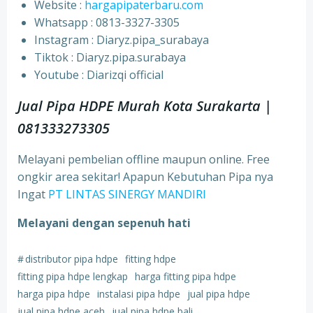
Website :
hargapipaterbaru.com
Whatsapp : 0813-3327-3305
⁠Instagram : Diaryz.pipa_surabaya
⁠Tiktok : Diaryz.pipa.surabaya
⁠Youtube : Diarizqi official
Jual Pipa HDPE Murah Kota Surakarta |
081333273305
Melayani pembelian offline maupun online. Free
ongkir area sekitar! Apapun Kebutuhan Pipa nya
Ingat
PT LINTAS SINERGY MANDIRI
Melayani dengan sepenuh hati
#
distributor pipa hdpe
fitting hdpe
fitting pipa hdpe lengkap
harga fitting pipa hdpe
harga pipa hdpe
instalasi pipa hdpe
jual pipa hdpe
jual pipa hdpe aceh
jual pipa hdpe bali