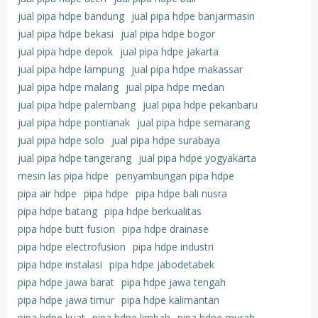
jual pipa hdpe bandung
jual pipa hdpe banjarmasin
jual pipa hdpe bekasi
jual pipa hdpe bogor
jual pipa hdpe depok
jual pipa hdpe jakarta
jual pipa hdpe lampung
jual pipa hdpe makassar
jual pipa hdpe malang
jual pipa hdpe medan
jual pipa hdpe palembang
jual pipa hdpe pekanbaru
jual pipa hdpe pontianak
jual pipa hdpe semarang
jual pipa hdpe solo
jual pipa hdpe surabaya
jual pipa hdpe tangerang
jual pipa hdpe yogyakarta
mesin las pipa hdpe
penyambungan pipa hdpe
pipa air hdpe
pipa hdpe
pipa hdpe bali nusra
pipa hdpe batang
pipa hdpe berkualitas
pipa hdpe butt fusion
pipa hdpe drainase
pipa hdpe electrofusion
pipa hdpe industri
pipa hdpe instalasi
pipa hdpe jabodetabek
pipa hdpe jawa barat
pipa hdpe jawa tengah
pipa hdpe jawa timur
pipa hdpe kalimantan
pipa hdpe kuat
pipa hdpe limbah
pipa hdpe murah