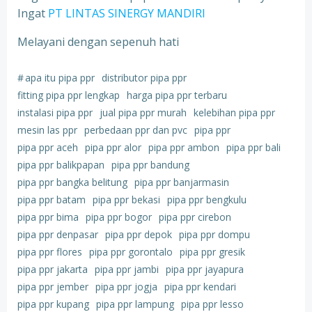
Ingat
PT LINTAS SINERGY MANDIRI
Melayani dengan sepenuh hati
#
apa itu pipa ppr
distributor pipa ppr
fitting pipa ppr lengkap
harga pipa ppr terbaru
instalasi pipa ppr
jual pipa ppr murah
kelebihan pipa ppr
mesin las ppr
perbedaan ppr dan pvc
pipa ppr
pipa ppr aceh
pipa ppr alor
pipa ppr ambon
pipa ppr bali
pipa ppr balikpapan
pipa ppr bandung
pipa ppr bangka belitung
pipa ppr banjarmasin
pipa ppr batam
pipa ppr bekasi
pipa ppr bengkulu
pipa ppr bima
pipa ppr bogor
pipa ppr cirebon
pipa ppr denpasar
pipa ppr depok
pipa ppr dompu
pipa ppr flores
pipa ppr gorontalo
pipa ppr gresik
pipa ppr jakarta
pipa ppr jambi
pipa ppr jayapura
pipa ppr jember
pipa ppr jogja
pipa ppr kendari
pipa ppr kupang
pipa ppr lampung
pipa ppr lesso