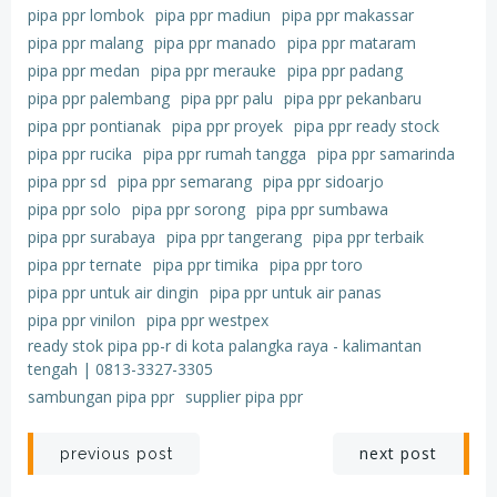
pipa ppr lombok
pipa ppr madiun
pipa ppr makassar
pipa ppr malang
pipa ppr manado
pipa ppr mataram
pipa ppr medan
pipa ppr merauke
pipa ppr padang
pipa ppr palembang
pipa ppr palu
pipa ppr pekanbaru
pipa ppr pontianak
pipa ppr proyek
pipa ppr ready stock
pipa ppr rucika
pipa ppr rumah tangga
pipa ppr samarinda
pipa ppr sd
pipa ppr semarang
pipa ppr sidoarjo
pipa ppr solo
pipa ppr sorong
pipa ppr sumbawa
pipa ppr surabaya
pipa ppr tangerang
pipa ppr terbaik
pipa ppr ternate
pipa ppr timika
pipa ppr toro
pipa ppr untuk air dingin
pipa ppr untuk air panas
pipa ppr vinilon
pipa ppr westpex
ready stok pipa pp-r di kota palangka raya - kalimantan
tengah | 0813-3327-3305
sambungan pipa ppr
supplier pipa ppr
Post
Post
next post
previous post