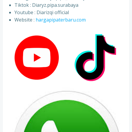
⁠Tiktok : Diaryz.pipa.surabaya
⁠Youtube : Diarizqi official
⁠Website :
hargapipaterbaru.com