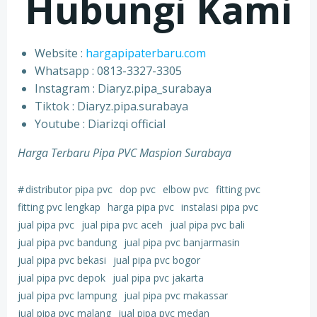
Hubungi Kami
Website :
hargapipaterbaru.com
Whatsapp : 0813-3327-3305
⁠Instagram : Diaryz.pipa_surabaya
⁠Tiktok : Diaryz.pipa.surabaya
⁠Youtube : Diarizqi official
Harga Terbaru Pipa PVC Maspion Surabaya
#
distributor pipa pvc
dop pvc
elbow pvc
fitting pvc
fitting pvc lengkap
harga pipa pvc
instalasi pipa pvc
jual pipa pvc
jual pipa pvc aceh
jual pipa pvc bali
jual pipa pvc bandung
jual pipa pvc banjarmasin
jual pipa pvc bekasi
jual pipa pvc bogor
jual pipa pvc depok
jual pipa pvc jakarta
jual pipa pvc lampung
jual pipa pvc makassar
jual pipa pvc malang
jual pipa pvc medan