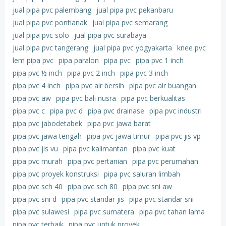
jual pipa pvc palembang
jual pipa pvc pekanbaru
jual pipa pvc pontianak
jual pipa pvc semarang
jual pipa pvc solo
jual pipa pvc surabaya
jual pipa pvc tangerang
jual pipa pvc yogyakarta
knee pvc
lem pipa pvc
pipa paralon
pipa pvc
pipa pvc 1 inch
pipa pvc ½ inch
pipa pvc 2 inch
pipa pvc 3 inch
pipa pvc 4 inch
pipa pvc air bersih
pipa pvc air buangan
pipa pvc aw
pipa pvc bali nusra
pipa pvc berkualitas
pipa pvc c
pipa pvc d
pipa pvc drainase
pipa pvc industri
pipa pvc jabodetabek
pipa pvc jawa barat
pipa pvc jawa tengah
pipa pvc jawa timur
pipa pvc jis vp
pipa pvc jis vu
pipa pvc kalimantan
pipa pvc kuat
pipa pvc murah
pipa pvc pertanian
pipa pvc perumahan
pipa pvc proyek konstruksi
pipa pvc saluran limbah
pipa pvc sch 40
pipa pvc sch 80
pipa pvc sni aw
pipa pvc sni d
pipa pvc standar jis
pipa pvc standar sni
pipa pvc sulawesi
pipa pvc sumatera
pipa pvc tahan lama
pipa pvc terbaik
pipa pvc untuk proyek