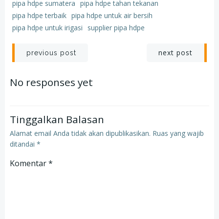
pipa hdpe sumatera
pipa hdpe tahan tekanan
pipa hdpe terbaik
pipa hdpe untuk air bersih
pipa hdpe untuk irigasi
supplier pipa hdpe
Post
Post
next post
previous post
navigation
navigation
No responses yet
Tinggalkan Balasan
Alamat email Anda tidak akan dipublikasikan.
Ruas yang wajib
ditandai
*
Komentar
*