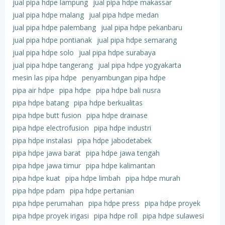
jual pipa hdpe lampung
jual pipa hdpe makassar
jual pipa hdpe malang
jual pipa hdpe medan
jual pipa hdpe palembang
jual pipa hdpe pekanbaru
jual pipa hdpe pontianak
jual pipa hdpe semarang
jual pipa hdpe solo
jual pipa hdpe surabaya
jual pipa hdpe tangerang
jual pipa hdpe yogyakarta
mesin las pipa hdpe
penyambungan pipa hdpe
pipa air hdpe
pipa hdpe
pipa hdpe bali nusra
pipa hdpe batang
pipa hdpe berkualitas
pipa hdpe butt fusion
pipa hdpe drainase
pipa hdpe electrofusion
pipa hdpe industri
pipa hdpe instalasi
pipa hdpe jabodetabek
pipa hdpe jawa barat
pipa hdpe jawa tengah
pipa hdpe jawa timur
pipa hdpe kalimantan
pipa hdpe kuat
pipa hdpe limbah
pipa hdpe murah
pipa hdpe pdam
pipa hdpe pertanian
pipa hdpe perumahan
pipa hdpe press
pipa hdpe proyek
pipa hdpe proyek irigasi
pipa hdpe roll
pipa hdpe sulawesi