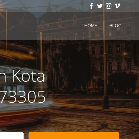
HOME
BLOG
h Kota
73305
Search