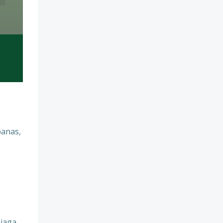
panas,
jaga