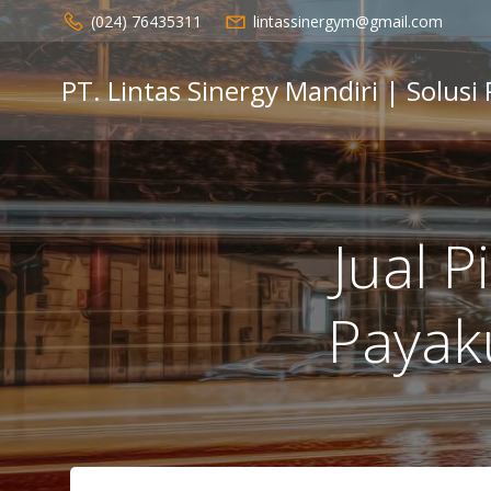
Skip
(024) 76435311
lintassinergym@gmail.com
to
content
PT. Lintas Sinergy Mandiri | Solusi
Jual 
Paya