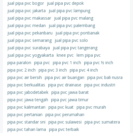
jual pipa pvc bogor
jual pipa pvc depok
jual pipa pvc jakarta
jual pipa pvc lampung
jual pipa pvc makassar
jual pipa pvc malang
jual pipa pvc medan
jual pipa pvc palembang
jual pipa pvc pekanbaru
jual pipa pvc pontianak
jual pipa pvc semarang
jual pipa pvc solo
jual pipa pvc surabaya
jual pipa pvc tangerang
jual pipa pvc yogyakarta
knee pvc
lem pipa pvc
pipa paralon
pipa pvc
pipa pvc 1 inch
pipa pvc ½ inch
pipa pvc 2 inch
pipa pvc 3 inch
pipa pvc 4 inch
pipa pvc air bersih
pipa pvc air buangan
pipa pvc bali nusra
pipa pvc berkualitas
pipa pvc drainase
pipa pvc industri
pipa pvc jabodetabek
pipa pvc jawa barat
pipa pvc jawa tengah
pipa pvc jawa timur
pipa pvc kalimantan
pipa pvc kuat
pipa pvc murah
pipa pvc pertanian
pipa pvc perumahan
pipa pvc standar sni
pipa pvc sulawesi
pipa pvc sumatera
pipa pvc tahan lama
pipa pvc terbaik