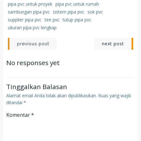
pipa pvc untuk proyek
pipa pvc untuk rumah
sambungan pipa pvc
sistem pipa pvc
sok pvc
supplier pipa pvc
tee pvc
tutup pipa pvc
ukuran pipa pvc lengkap
Post
Post
next post
previous post
navigation
navigation
No responses yet
Tinggalkan Balasan
Alamat email Anda tidak akan dipublikasikan.
Ruas yang wajib
ditandai
*
Komentar
*