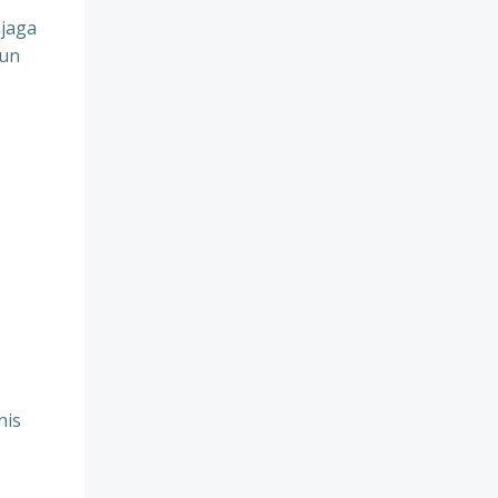
jaga
pun
nis