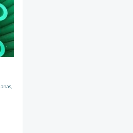
panas,