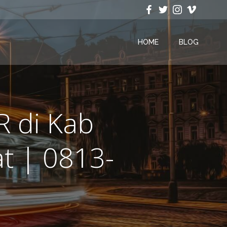
HOME
BLOG
R di Kab
t | 0813-