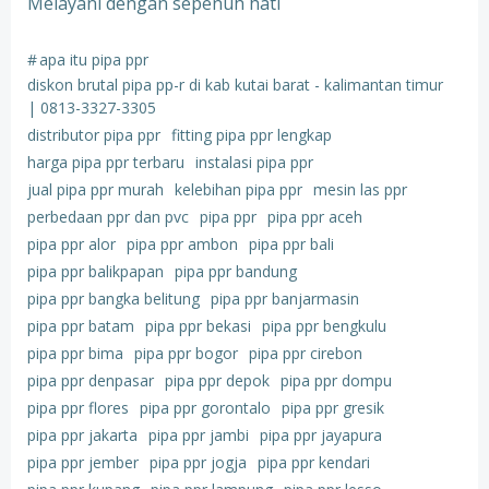
Melayani dengan sepenuh hati
#
apa itu pipa ppr
diskon brutal pipa pp-r di kab kutai barat - kalimantan timur
| 0813-3327-3305
distributor pipa ppr
fitting pipa ppr lengkap
harga pipa ppr terbaru
instalasi pipa ppr
jual pipa ppr murah
kelebihan pipa ppr
mesin las ppr
perbedaan ppr dan pvc
pipa ppr
pipa ppr aceh
pipa ppr alor
pipa ppr ambon
pipa ppr bali
pipa ppr balikpapan
pipa ppr bandung
pipa ppr bangka belitung
pipa ppr banjarmasin
pipa ppr batam
pipa ppr bekasi
pipa ppr bengkulu
pipa ppr bima
pipa ppr bogor
pipa ppr cirebon
pipa ppr denpasar
pipa ppr depok
pipa ppr dompu
pipa ppr flores
pipa ppr gorontalo
pipa ppr gresik
pipa ppr jakarta
pipa ppr jambi
pipa ppr jayapura
pipa ppr jember
pipa ppr jogja
pipa ppr kendari