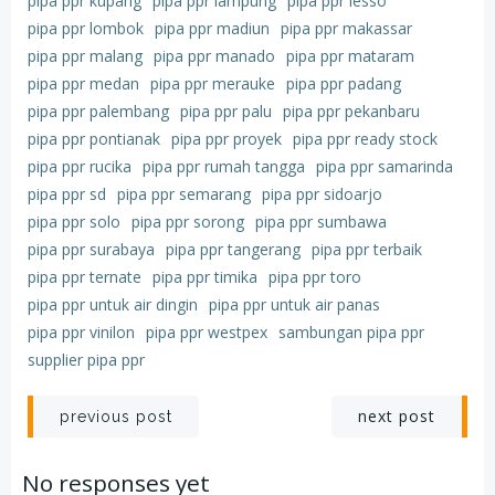
pipa ppr kupang
pipa ppr lampung
pipa ppr lesso
pipa ppr lombok
pipa ppr madiun
pipa ppr makassar
pipa ppr malang
pipa ppr manado
pipa ppr mataram
pipa ppr medan
pipa ppr merauke
pipa ppr padang
pipa ppr palembang
pipa ppr palu
pipa ppr pekanbaru
pipa ppr pontianak
pipa ppr proyek
pipa ppr ready stock
pipa ppr rucika
pipa ppr rumah tangga
pipa ppr samarinda
pipa ppr sd
pipa ppr semarang
pipa ppr sidoarjo
pipa ppr solo
pipa ppr sorong
pipa ppr sumbawa
pipa ppr surabaya
pipa ppr tangerang
pipa ppr terbaik
pipa ppr ternate
pipa ppr timika
pipa ppr toro
pipa ppr untuk air dingin
pipa ppr untuk air panas
pipa ppr vinilon
pipa ppr westpex
sambungan pipa ppr
supplier pipa ppr
Post
Post
next post
previous post
navigation
navigation
No responses yet