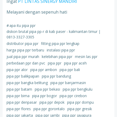
Ingat
PT LINTAS SINERGY MANDIRI
Melayani dengan sepenuh hati
#
apa itu pipa ppr
diskon brutal pipa pp-r di kab paser - kalimantan timur |
0813-3327-3305
distributor pipa ppr
fitting pipa ppr lengkap
harga pipa ppr terbaru
instalasi pipa ppr
jual pipa ppr murah
kelebihan pipa ppr
mesin las ppr
perbedaan ppr dan pvc
pipa ppr
pipa ppr aceh
pipa ppr alor
pipa ppr ambon
pipa ppr bali
pipa ppr balikpapan
pipa ppr bandung
pipa ppr bangka belitung
pipa ppr banjarmasin
pipa ppr batam
pipa ppr bekasi
pipa ppr bengkulu
pipa ppr bima
pipa ppr bogor
pipa ppr cirebon
pipa ppr denpasar
pipa ppr depok
pipa ppr dompu
pipa ppr flores
pipa ppr gorontalo
pipa ppr gresik
pipa ppr jakarta
pipa ppr jambi
pipa ppr jayapura