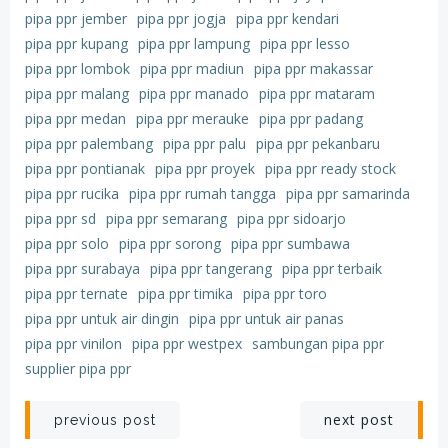
pipa ppr jember
pipa ppr jogja
pipa ppr kendari
pipa ppr kupang
pipa ppr lampung
pipa ppr lesso
pipa ppr lombok
pipa ppr madiun
pipa ppr makassar
pipa ppr malang
pipa ppr manado
pipa ppr mataram
pipa ppr medan
pipa ppr merauke
pipa ppr padang
pipa ppr palembang
pipa ppr palu
pipa ppr pekanbaru
pipa ppr pontianak
pipa ppr proyek
pipa ppr ready stock
pipa ppr rucika
pipa ppr rumah tangga
pipa ppr samarinda
pipa ppr sd
pipa ppr semarang
pipa ppr sidoarjo
pipa ppr solo
pipa ppr sorong
pipa ppr sumbawa
pipa ppr surabaya
pipa ppr tangerang
pipa ppr terbaik
pipa ppr ternate
pipa ppr timika
pipa ppr toro
pipa ppr untuk air dingin
pipa ppr untuk air panas
pipa ppr vinilon
pipa ppr westpex
sambungan pipa ppr
supplier pipa ppr
Post
Post
next post
previous post