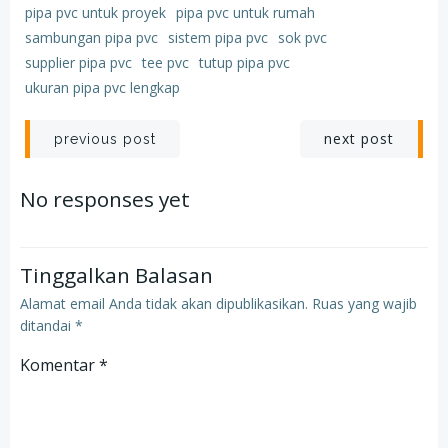
pipa pvc untuk proyek
pipa pvc untuk rumah
sambungan pipa pvc
sistem pipa pvc
sok pvc
supplier pipa pvc
tee pvc
tutup pipa pvc
ukuran pipa pvc lengkap
Post
Post
next post
previous post
navigation
navigation
No responses yet
Tinggalkan Balasan
Alamat email Anda tidak akan dipublikasikan.
Ruas yang wajib
ditandai
*
Komentar
*