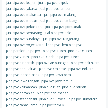
jual pipa pvc bogor
jual pipa pvc depok
jual pipa pvc jakarta
jual pipa pvc lampung
jual pipa pvc makassar
jual pipa pvc malang
jual pipa pvc medan
jual pipa pvc palembang
jual pipa pvc pekanbaru
jual pipa pvc pontianak
jual pipa pvc semarang
jual pipa pvc solo
jual pipa pvc surabaya
jual pipa pvc tangerang
jual pipa pvc yogyakarta
knee pvc
lem pipa pvc
pipa paralon
pipa pvc
pipa pvc 1 inch
pipa pvc ½ inch
pipa pvc 2 inch
pipa pvc 3 inch
pipa pvc 4 inch
pipa pvc air bersih
pipa pvc air buangan
pipa pvc bali nusra
pipa pvc berkualitas
pipa pvc drainase
pipa pvc industri
pipa pvc jabodetabek
pipa pvc jawa barat
pipa pvc jawa tengah
pipa pvc jawa timur
pipa pvc kalimantan
pipa pvc kuat
pipa pvc murah
pipa pvc pertanian
pipa pvc perumahan
pipa pvc standar sni
pipa pvc sulawesi
pipa pvc sumatera
pipa pvc tahan lama
pipa pvc terbaik