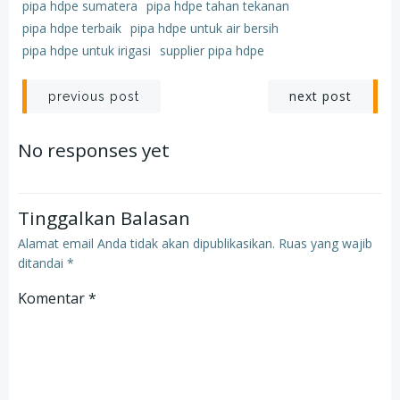
pipa hdpe sumatera
pipa hdpe tahan tekanan
pipa hdpe terbaik
pipa hdpe untuk air bersih
pipa hdpe untuk irigasi
supplier pipa hdpe
Post
Post
next post
previous post
navigation
navigation
No responses yet
Tinggalkan Balasan
Alamat email Anda tidak akan dipublikasikan.
Ruas yang wajib
ditandai
*
Komentar
*