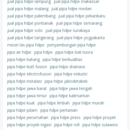
jual pipa hdpe lampung
jual pipa hdpe makassar
jual pipa hdpe malang
jual pipa hdpe medan
jual pipa hdpe palembang
jual pipa hdpe pekanbaru
jual pipa hdpe pontianak
jual pipa hdpe semarang
jual pipa hdpe solo
jual pipa hdpe surabaya
jual pipa hdpe tangerang
jual pipa hdpe yogyakarta
mesin las pipa hdpe
penyambungan pipa hdpe
pipa air hdpe
pipa hdpe
pipa hdpe bali nusra
pipa hdpe batang
pipa hdpe berkualitas
pipa hdpe butt fusion
pipa hdpe drainase
pipa hdpe electrofusion
pipa hdpe industri
pipa hdpe instalasi
pipa hdpe jabodetabek
pipa hdpe jawa barat
pipa hdpe jawa tengah
pipa hdpe jawa timur
pipa hdpe kalimantan
pipa hdpe kuat
pipa hdpe limbah
pipa hdpe murah
pipa hdpe pdam
pipa hdpe pertanian
pipa hdpe perumahan
pipa hdpe press
pipa hdpe proyek
pipa hdpe proyek irigasi
pipa hdpe roll
pipa hdpe sulawesi