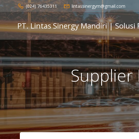
Skip
(024) 76435311
lintassinergym@gmail.com
to
content
PT. Lintas Sinergy Mandiri | Solusi
Supplier