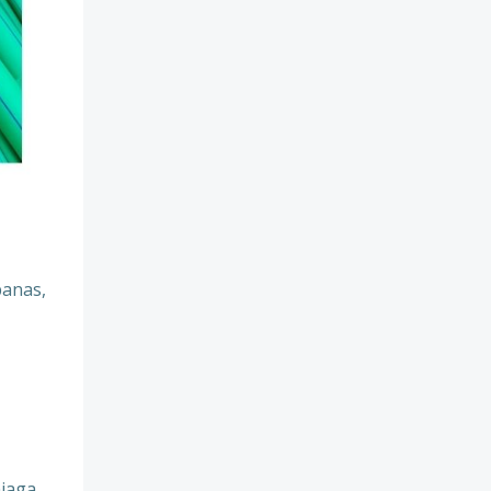
panas,
jaga