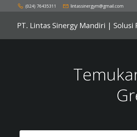
Skip
(024) 76435311
lintassinergym@gmail.com
to
content
PT. Lintas Sinergy Mandiri | Solusi
Temukan
Gr