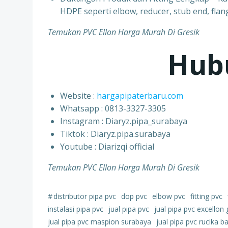
HDPE seperti elbow, reducer, stub end, flang
Temukan PVC Ellon Harga Murah Di Gresik
Hub
Website :
hargapipaterbaru.com
Whatsapp : 0813-3327-3305
⁠Instagram : Diaryz.pipa_surabaya
⁠Tiktok : Diaryz.pipa.surabaya
⁠Youtube : Diarizqi official
Temukan PVC Ellon Harga Murah Di Gresik
#
distributor pipa pvc
dop pvc
elbow pvc
fitting pvc
instalasi pipa pvc
jual pipa pvc
jual pipa pvc excellon 
jual pipa pvc maspion surabaya
jual pipa pvc rucika ba