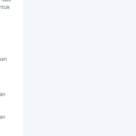
untuk
nan
gan
n
ran