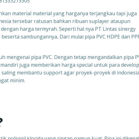
081333273305
kan material material yang harganya terjangkau tapi juga
onesia tersebar ratusan bahkan ribuan suplayer ataupun
 dengan harga termyrah. Seperti hal nya PT Lintas sinergy
an beserta sambungannya, Dari mulai pipa PVC HDPE dan PP
h jauh mengenai pipa PVC. Dengan tetap mengandalkan pipa 
y mandiri juga memberikan harga special untuk para develo
a saling membantu support agar proyek-proyek di indonesia
ngat minim.
?
ik polivinil klorida yang ringan namun kuat. Pipa ini dikenal