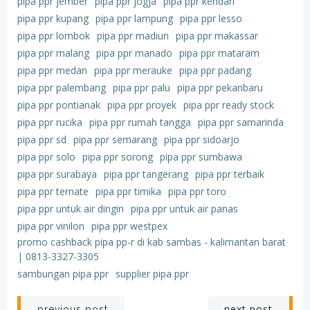
pipa ppr jember
pipa ppr jogja
pipa ppr kendari
pipa ppr kupang
pipa ppr lampung
pipa ppr lesso
pipa ppr lombok
pipa ppr madiun
pipa ppr makassar
pipa ppr malang
pipa ppr manado
pipa ppr mataram
pipa ppr medan
pipa ppr merauke
pipa ppr padang
pipa ppr palembang
pipa ppr palu
pipa ppr pekanbaru
pipa ppr pontianak
pipa ppr proyek
pipa ppr ready stock
pipa ppr rucika
pipa ppr rumah tangga
pipa ppr samarinda
pipa ppr sd
pipa ppr semarang
pipa ppr sidoarjo
pipa ppr solo
pipa ppr sorong
pipa ppr sumbawa
pipa ppr surabaya
pipa ppr tangerang
pipa ppr terbaik
pipa ppr ternate
pipa ppr timika
pipa ppr toro
pipa ppr untuk air dingin
pipa ppr untuk air panas
pipa ppr vinilon
pipa ppr westpex
promo cashback pipa pp-r di kab sambas - kalimantan barat
| 0813-3327-3305
sambungan pipa ppr
supplier pipa ppr
next post
previous post