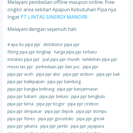
Melayani pembelian offline maupun online. Free
ongkir area sekitar! Apapun Kebutuhan Pipa nya
Ingat
PT LINTAS SINERGY MANDIRI
Melayani dengan sepenuh hati
#
apa itu pipa ppr
distributor pipa ppr
fitting pipa ppr lengkap
harga pipa ppr terbaru
instalasi pipa ppr
jual pipa ppr murah
kelebihan pipa ppr
mesin las ppr
perbedaan ppr dan pvc
pipa ppr
pipa ppr aceh
pipa ppr alor
pipa ppr ambon
pipa ppr bali
pipa ppr balikpapan
pipa ppr bandung
pipa ppr bangka belitung
pipa ppr banjarmasin
pipa ppr batam
pipa ppr bekasi
pipa ppr bengkulu
pipa ppr bima
pipa ppr bogor
pipa ppr cirebon
pipa ppr denpasar
pipa ppr depok
pipa ppr dompu
pipa ppr flores
pipa ppr gorontalo
pipa ppr gresik
pipa ppr jakarta
pipa ppr jambi
pipa ppr jayapura