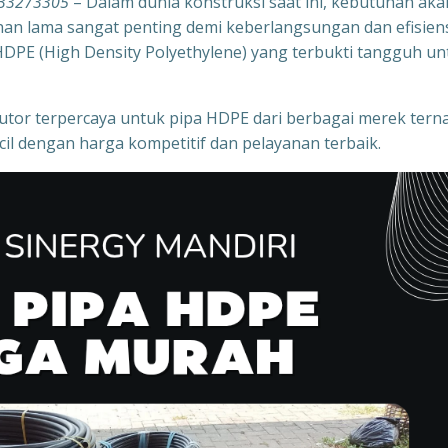
333273305
– Dalam dunia konstruksi saat ini, kebutuhan aka
tahan lama sangat penting demi keberlangsungan dan efisien
a HDPE (High Density Polyethylene) yang terbukti tangguh un
ibutor terpercaya untuk pipa HDPE dari berbagai merek tern
il dengan harga kompetitif dan pelayanan terbaik.