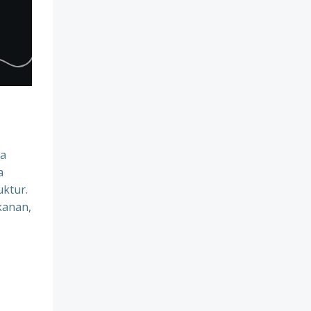
na
a
uktur.
kanan,