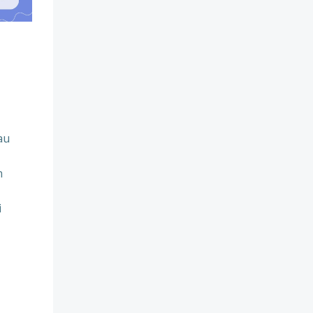
au
n
i