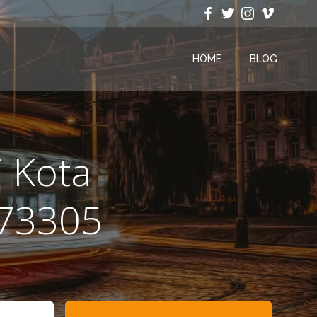
HOME
BLOG
 Kota
273305
Search