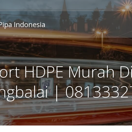
 Pipa Indonesia
ort HDPE Murah Di
ngbalai | 081333