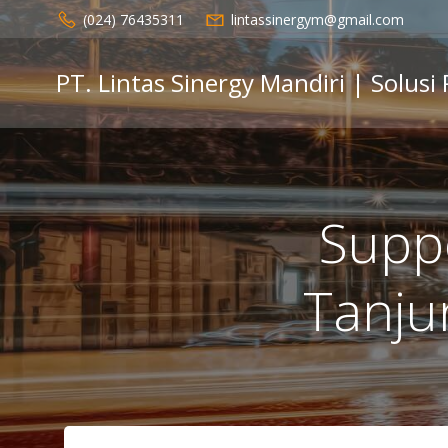
Skip
(024) 76435311
lintassinergym@gmail.com
to
content
PT. Lintas Sinergy Mandiri | Solusi
Supp
Tanju