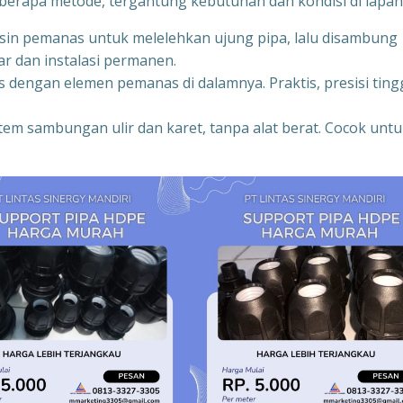
rapa metode, tergantung kebutuhan dan kondisi di lapan
in pemanas untuk melelehkan ujung pipa, lalu disambung
r dan instalasi permanen.
 dengan elemen pemanas di dalamnya. Praktis, presisi tingg
stem sambungan ulir dan karet, tanpa alat berat. Cocok unt