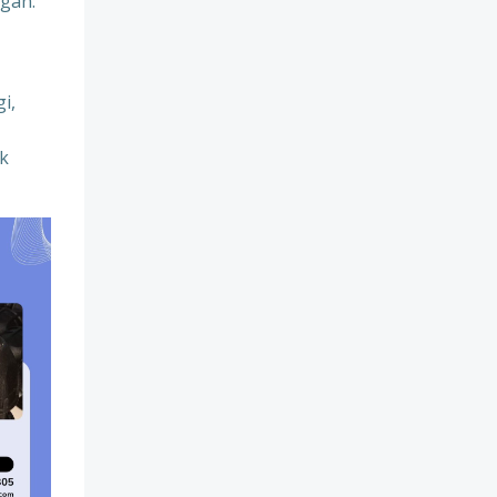
gan:
i,
uk