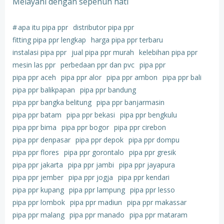
Melayani dengan sepenuh hati
#
apa itu pipa ppr
distributor pipa ppr
fitting pipa ppr lengkap
harga pipa ppr terbaru
instalasi pipa ppr
jual pipa ppr murah
kelebihan pipa ppr
mesin las ppr
perbedaan ppr dan pvc
pipa ppr
pipa ppr aceh
pipa ppr alor
pipa ppr ambon
pipa ppr bali
pipa ppr balikpapan
pipa ppr bandung
pipa ppr bangka belitung
pipa ppr banjarmasin
pipa ppr batam
pipa ppr bekasi
pipa ppr bengkulu
pipa ppr bima
pipa ppr bogor
pipa ppr cirebon
pipa ppr denpasar
pipa ppr depok
pipa ppr dompu
pipa ppr flores
pipa ppr gorontalo
pipa ppr gresik
pipa ppr jakarta
pipa ppr jambi
pipa ppr jayapura
pipa ppr jember
pipa ppr jogja
pipa ppr kendari
pipa ppr kupang
pipa ppr lampung
pipa ppr lesso
pipa ppr lombok
pipa ppr madiun
pipa ppr makassar
pipa ppr malang
pipa ppr manado
pipa ppr mataram