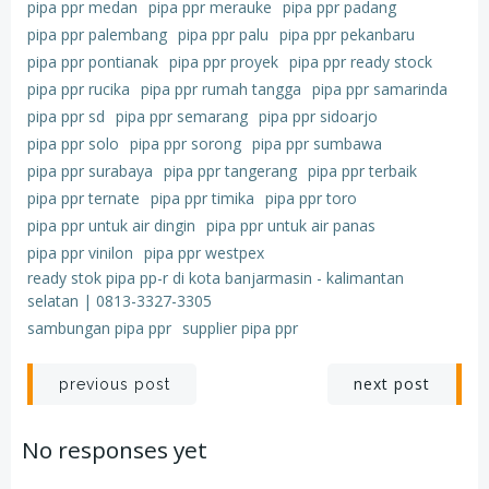
pipa ppr medan
pipa ppr merauke
pipa ppr padang
pipa ppr palembang
pipa ppr palu
pipa ppr pekanbaru
pipa ppr pontianak
pipa ppr proyek
pipa ppr ready stock
pipa ppr rucika
pipa ppr rumah tangga
pipa ppr samarinda
pipa ppr sd
pipa ppr semarang
pipa ppr sidoarjo
pipa ppr solo
pipa ppr sorong
pipa ppr sumbawa
pipa ppr surabaya
pipa ppr tangerang
pipa ppr terbaik
pipa ppr ternate
pipa ppr timika
pipa ppr toro
pipa ppr untuk air dingin
pipa ppr untuk air panas
pipa ppr vinilon
pipa ppr westpex
ready stok pipa pp-r di kota banjarmasin - kalimantan
selatan | 0813-3327-3305
sambungan pipa ppr
supplier pipa ppr
Post
Post
next post
previous post
navigation
navigation
No responses yet