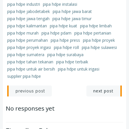
pipa hdpe industri
pipa hdpe instalasi
pipa hdpe jabodetabek
pipa hdpe jawa barat
pipa hdpe jawa tengah
pipa hdpe jawa timur
pipa hdpe kalimantan
pipa hdpe kuat
pipa hdpe limbah
pipa hdpe murah
pipa hdpe pdam
pipa hdpe pertanian
pipa hdpe perumahan
pipa hdpe press
pipa hdpe proyek
pipa hdpe proyek irigasi
pipa hdpe roll
pipa hdpe sulawesi
pipa hdpe sumatera
pipa hdpe surabaya
pipa hdpe tahan tekanan
pipa hdpe terbaik
pipa hdpe untuk air bersih
pipa hdpe untuk irigasi
supplier pipa hdpe
Post
Post
next post
previous post
navigation
navigation
No responses yet