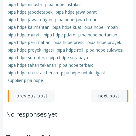
pipa hdpe industri
pipa hdpe instalasi
pipa hdpe jabodetabek
pipa hdpe jawa barat
pipa hdpe jawa tengah
pipa hdpe jawa timur
pipa hdpe kalimantan
pipa hdpe kuat
pipa hdpe limbah
pipa hdpe murah
pipa hdpe pdam
pipa hdpe pertanian
pipa hdpe perumahan
pipa hdpe press
pipa hdpe proyek
pipa hdpe proyek irigasi
pipa hdpe roll
pipa hdpe sulawesi
pipa hdpe sumatera
pipa hdpe surabaya
pipa hdpe tahan tekanan
pipa hdpe terbaik
pipa hdpe untuk air bersih
pipa hdpe untuk irigasi
supplier pipa hdpe
Post
Post
next post
previous post
navigation
navigation
No responses yet