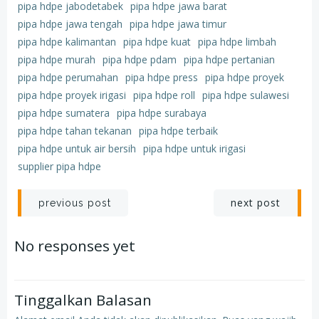
pipa hdpe jabodetabek
pipa hdpe jawa barat
pipa hdpe jawa tengah
pipa hdpe jawa timur
pipa hdpe kalimantan
pipa hdpe kuat
pipa hdpe limbah
pipa hdpe murah
pipa hdpe pdam
pipa hdpe pertanian
pipa hdpe perumahan
pipa hdpe press
pipa hdpe proyek
pipa hdpe proyek irigasi
pipa hdpe roll
pipa hdpe sulawesi
pipa hdpe sumatera
pipa hdpe surabaya
pipa hdpe tahan tekanan
pipa hdpe terbaik
pipa hdpe untuk air bersih
pipa hdpe untuk irigasi
supplier pipa hdpe
Post
Post
next post
previous post
navigation
navigation
No responses yet
Tinggalkan Balasan