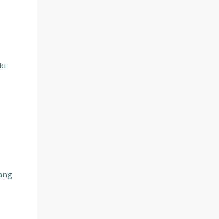
ki
jang