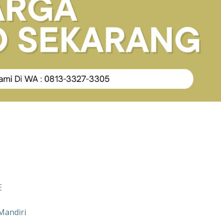
E
Mandiri