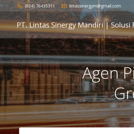
Skip
(024) 76435311
lintassinergym@gmail.com
to
content
PT. Lintas Sinergy Mandiri | Solusi
Agen P
Gr