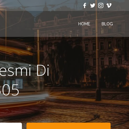
HOME
BLOG
esmi Di
305
Search