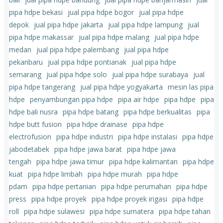
pipa hdpe bekasi
jual pipa hdpe bogor
jual pipa hdpe
depok
jual pipa hdpe jakarta
jual pipa hdpe lampung
jual
pipa hdpe makassar
jual pipa hdpe malang
jual pipa hdpe
medan
jual pipa hdpe palembang
jual pipa hdpe
pekanbaru
jual pipa hdpe pontianak
jual pipa hdpe
semarang
jual pipa hdpe solo
jual pipa hdpe surabaya
jual
pipa hdpe tangerang
jual pipa hdpe yogyakarta
mesin las pipa
hdpe
penyambungan pipa hdpe
pipa air hdpe
pipa hdpe
pipa
hdpe bali nusra
pipa hdpe batang
pipa hdpe berkualitas
pipa
hdpe butt fusion
pipa hdpe drainase
pipa hdpe
electrofusion
pipa hdpe industri
pipa hdpe instalasi
pipa hdpe
jabodetabek
pipa hdpe jawa barat
pipa hdpe jawa
tengah
pipa hdpe jawa timur
pipa hdpe kalimantan
pipa hdpe
kuat
pipa hdpe limbah
pipa hdpe murah
pipa hdpe
pdam
pipa hdpe pertanian
pipa hdpe perumahan
pipa hdpe
press
pipa hdpe proyek
pipa hdpe proyek irigasi
pipa hdpe
roll
pipa hdpe sulawesi
pipa hdpe sumatera
pipa hdpe tahan