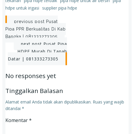
tekanan
pipa hdpe terbaik
pipa hdpe untuk air bersih
pipa
hdpe untuk irigasi
supplier pipa hdpe
Post
previous post
Pusat
Pipa PPR Berkualitas Di Kab
navigation
Bangka | 081333273305
Post
next post
Pusat Pipa
HDPE Murah Di Tanah
navigation
Datar | 081333273305
No responses yet
Tinggalkan Balasan
Alamat email Anda tidak akan dipublikasikan.
Ruas yang wajib
ditandai
*
Komentar
*