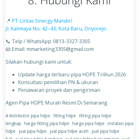
8. Hubungi Kami
📍
PT Lintas Sinergy Mandiri
Jl. Kalimaya No. 42–43, Kota Baru, Driyorejo
📞 Telp / WhatsApp: 0813-3327-3305
📧 Email: mmarketing3305@gmail.com
Silakan hubungi kami untuk:
Update harga terbaru pipa HDPE Trilliun 2026
Konsultasi pemilihan PN & ukuran
⁠Penawaran proyek dan pengiriman
Agen Pipa HDPE Murah Resmi Di Semarang
#
distributor pipa hdpe
fitting hdpe
fitting pipa hdpe
lengkap
harga fitting pipa hdpe
harga pipa hdpe
instalasi pipa
hdpe
jual pipa hdpe
jual pipa hdpe aceh
jual pipa hdpe
bali
jual pipa hdpe bandung
jual pipa hdpe banjarmasin
jual