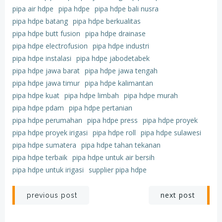
pipa air hdpe
pipa hdpe
pipa hdpe bali nusra
pipa hdpe batang
pipa hdpe berkualitas
pipa hdpe butt fusion
pipa hdpe drainase
pipa hdpe electrofusion
pipa hdpe industri
pipa hdpe instalasi
pipa hdpe jabodetabek
pipa hdpe jawa barat
pipa hdpe jawa tengah
pipa hdpe jawa timur
pipa hdpe kalimantan
pipa hdpe kuat
pipa hdpe limbah
pipa hdpe murah
pipa hdpe pdam
pipa hdpe pertanian
pipa hdpe perumahan
pipa hdpe press
pipa hdpe proyek
pipa hdpe proyek irigasi
pipa hdpe roll
pipa hdpe sulawesi
pipa hdpe sumatera
pipa hdpe tahan tekanan
pipa hdpe terbaik
pipa hdpe untuk air bersih
pipa hdpe untuk irigasi
supplier pipa hdpe
Post
Post
next post
previous post
navigation
navigation