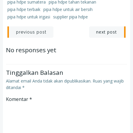
pipa hdpe sumatera
pipa hdpe tahan tekanan
pipa hdpe terbaik
pipa hdpe untuk air bersih
pipa hdpe untuk irigasi
supplier pipa hdpe
Post
Post
next post
previous post
navigation
navigation
No responses yet
Tinggalkan Balasan
Alamat email Anda tidak akan dipublikasikan.
Ruas yang wajib
ditandai
*
Komentar
*