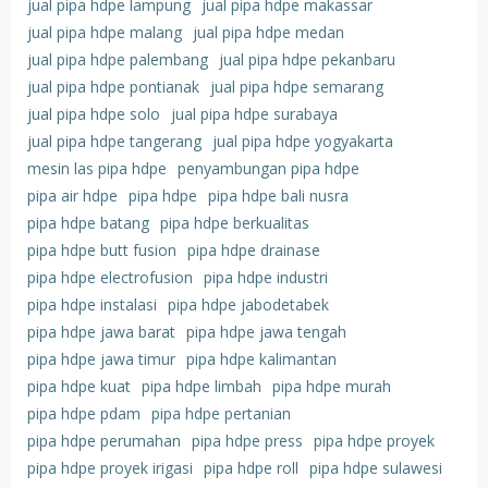
jual pipa hdpe lampung
jual pipa hdpe makassar
jual pipa hdpe malang
jual pipa hdpe medan
jual pipa hdpe palembang
jual pipa hdpe pekanbaru
jual pipa hdpe pontianak
jual pipa hdpe semarang
jual pipa hdpe solo
jual pipa hdpe surabaya
jual pipa hdpe tangerang
jual pipa hdpe yogyakarta
mesin las pipa hdpe
penyambungan pipa hdpe
pipa air hdpe
pipa hdpe
pipa hdpe bali nusra
pipa hdpe batang
pipa hdpe berkualitas
pipa hdpe butt fusion
pipa hdpe drainase
pipa hdpe electrofusion
pipa hdpe industri
pipa hdpe instalasi
pipa hdpe jabodetabek
pipa hdpe jawa barat
pipa hdpe jawa tengah
pipa hdpe jawa timur
pipa hdpe kalimantan
pipa hdpe kuat
pipa hdpe limbah
pipa hdpe murah
pipa hdpe pdam
pipa hdpe pertanian
pipa hdpe perumahan
pipa hdpe press
pipa hdpe proyek
pipa hdpe proyek irigasi
pipa hdpe roll
pipa hdpe sulawesi