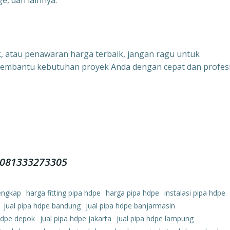
e, dan lainnya.
uk, atau penawaran harga terbaik, jangan ragu untuk
membantu kebutuhan proyek Anda dengan cepat dan profesi
| 081333273305
lengkap
harga fitting pipa hdpe
harga pipa hdpe
instalasi pipa hdpe
jual pipa hdpe bandung
jual pipa hdpe banjarmasin
 hdpe depok
jual pipa hdpe jakarta
jual pipa hdpe lampung