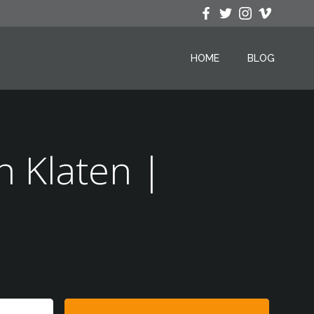
HOME
BLOG
h Klaten |
Search