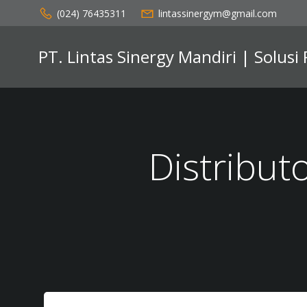
Skip
(024) 76435311
lintassinergym@gmail.com
to
content
PT. Lintas Sinergy Mandiri | Solusi
Distribut