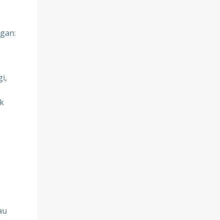
gan:
i,
uk
au