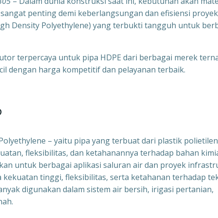
305
– Dalam dunia konstruksi saat ini, kebutuhan akan mate
a sangat penting demi keberlangsungan dan efisiensi proyek
High Density Polyethylene) yang terbukti tangguh untuk ber
ibutor terpercaya untuk pipa HDPE dari berbagai merek tern
il dengan harga kompetitif dan pelayanan terbaik.
?
lyethylene – yaitu pipa yang terbuat dari plastik polietile
ekuatan, fleksibilitas, dan ketahanannya terhadap bahan kimi
n untuk berbagai aplikasi saluran air dan proyek infrastr
kekuatan tinggi, fleksibilitas, serta ketahanan terhadap te
banyak digunakan dalam sistem air bersih, irigasi pertanian,
nah.