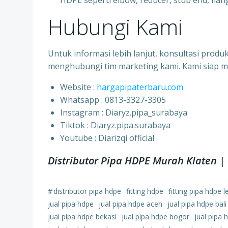
HDPE seperti elbow, reducer, stub end, flang
Hubungi Kami
Untuk informasi lebih lanjut, konsultasi prod
menghubungi tim marketing kami. Kami siap 
Website :
hargapipaterbaru.com
Whatsapp : 0813-3327-3305
⁠Instagram : Diaryz.pipa_surabaya
⁠Tiktok : Diaryz.pipa.surabaya
⁠Youtube : Diarizqi official
Distributor Pipa HDPE Murah Klaten 
#
distributor pipa hdpe
fitting hdpe
fitting pipa hdpe 
jual pipa hdpe
jual pipa hdpe aceh
jual pipa hdpe bali
jual pipa hdpe bekasi
jual pipa hdpe bogor
jual pipa