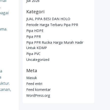
rial
Juli 2026
.
Kategori
bagai
JUAL PIPA BESI DAN HOLO
Periode Harga Terbaru Pipa PPR
ama.
Pipa HDPE
Pipa PPR
Pipa PPR Rucika Harga Murah Hadir
Untuk KDMP
Pipa PVC
Uncategorized
Meta
na
a
Masuk
uktur.
Feed entri
kanan,
Feed komentar
WordPress.org