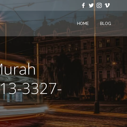
HOME
BLOG
Murah
13-3327-