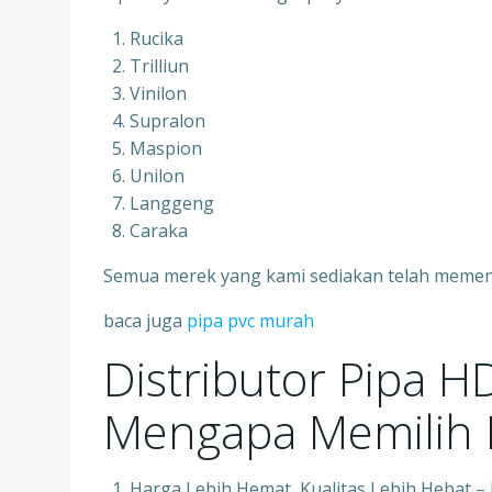
Rucika
Trilliun
Vinilon
Supralon
Maspion
Unilon
Langgeng
Caraka
Semua merek yang kami sediakan telah memenuh
baca juga
pipa pvc murah
Distributor Pipa 
Mengapa Memilih P
Harga Lebih Hemat, Kualitas Lebih Hebat 