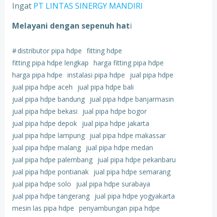
Ingat
PT LINTAS SINERGY MANDIRI
Melayani dengan sepenuh hat
i
#
distributor pipa hdpe
fitting hdpe
fitting pipa hdpe lengkap
harga fitting pipa hdpe
harga pipa hdpe
instalasi pipa hdpe
jual pipa hdpe
jual pipa hdpe aceh
jual pipa hdpe bali
jual pipa hdpe bandung
jual pipa hdpe banjarmasin
jual pipa hdpe bekasi
jual pipa hdpe bogor
jual pipa hdpe depok
jual pipa hdpe jakarta
jual pipa hdpe lampung
jual pipa hdpe makassar
jual pipa hdpe malang
jual pipa hdpe medan
jual pipa hdpe palembang
jual pipa hdpe pekanbaru
jual pipa hdpe pontianak
jual pipa hdpe semarang
jual pipa hdpe solo
jual pipa hdpe surabaya
jual pipa hdpe tangerang
jual pipa hdpe yogyakarta
mesin las pipa hdpe
penyambungan pipa hdpe