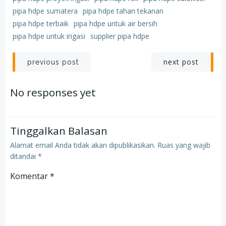
pipa hdpe sumatera
pipa hdpe tahan tekanan
pipa hdpe terbaik
pipa hdpe untuk air bersih
pipa hdpe untuk irigasi
supplier pipa hdpe
Post
Post
next post
previous post
navigation
navigation
No responses yet
Tinggalkan Balasan
Alamat email Anda tidak akan dipublikasikan.
Ruas yang wajib
ditandai
*
Komentar
*