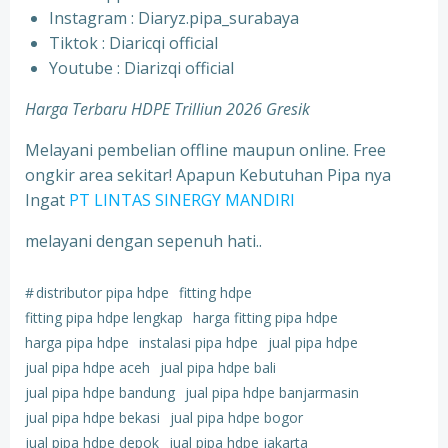
⁠Instagram : Diaryz.pipa_surabaya
⁠Tiktok : Diaricqi official
⁠Youtube : Diarizqi official
Harga Terbaru HDPE Trilliun 2026 Gresik
Melayani pembelian offline maupun online. Free
ongkir area sekitar! Apapun Kebutuhan Pipa nya
Ingat
PT LINTAS SINERGY MANDIRI
melayani dengan sepenuh hati..
#
distributor pipa hdpe
fitting hdpe
fitting pipa hdpe lengkap
harga fitting pipa hdpe
harga pipa hdpe
instalasi pipa hdpe
jual pipa hdpe
jual pipa hdpe aceh
jual pipa hdpe bali
jual pipa hdpe bandung
jual pipa hdpe banjarmasin
jual pipa hdpe bekasi
jual pipa hdpe bogor
jual pipa hdpe depok
jual pipa hdpe jakarta