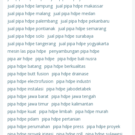
jual pipa hdpe lampung
jual pipa hdpe makassar
jual pipa hdpe malang
jual pipa hdpe medan
jual pipa hdpe palembang
jual pipa hdpe pekanbaru
jual pipa hdpe pontianak
jual pipa hdpe semarang
jual pipa hdpe solo
jual pipa hdpe surabaya
jual pipa hdpe tangerang
jual pipa hdpe yogyakarta
mesin las pipa hdpe
penyambungan pipa hdpe
pipa air hdpe
pipa hdpe
pipa hdpe bali nusra
pipa hdpe batang
pipa hdpe berkualitas
pipa hdpe butt fusion
pipa hdpe drainase
pipa hdpe electrofusion
pipa hdpe industri
pipa hdpe instalasi
pipa hdpe jabodetabek
pipa hdpe jawa barat
pipa hdpe jawa tengah
pipa hdpe jawa timur
pipa hdpe kalimantan
pipa hdpe kuat
pipa hdpe limbah
pipa hdpe murah
pipa hdpe pdam
pipa hdpe pertanian
pipa hdpe perumahan
pipa hdpe press
pipa hdpe proyek
pipa hdpe proyek irigasi
pipa hdpe roll
pipa hdpe sulawesi