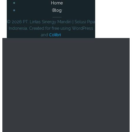
Home
Blog
© 2026 PT. Lintas Sinergy Mandiri | Solusi Pipa
Indonesia. Created for free using WordPress
Colibri
and