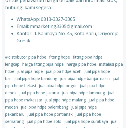
Untuk penawaran harga terbaik dan informasi stok,
hubungi kami segera:
WhatsApp: 0813-3327-3305
Email: mmarketing3305@gmail.com
Kantor: Jl. Kalimaya No. 45, Kota Baru, Driyorejo –
Gresik
#
distributor pipa hdpe
fitting hdpe
fitting pipa hdpe
lengkap
harga fitting pipa hdpe
harga pipa hdpe
instalasi pipa
hdpe
jual pipa hdpe
jual pipa hdpe aceh
jual pipa hdpe
bali
jual pipa hdpe bandung
jual pipa hdpe banjarmasin
jual
pipa hdpe bekasi
jual pipa hdpe bogor
jual pipa hdpe
depok
jual pipa hdpe jakarta
jual pipa hdpe lampung
jual
pipa hdpe makassar
jual pipa hdpe malang
jual pipa hdpe
medan
jual pipa hdpe palembang
jual pipa hdpe
pekanbaru
jual pipa hdpe pontianak
jual pipa hdpe
semarang
jual pipa hdpe solo
jual pipa hdpe surabaya
jual