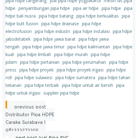
pipa hdpe tangerang
jual pipa hdpe yogyakarta
mesin las pipa
hdpe
penyambungan pipa hdpe
pipa air hdpe
pipa hdpe
pipa
hdpe bali nusra
pipa hdpe batang
pipa hdpe berkualitas
pipa
hdpe butt fusion
pipa hdpe drainase
pipa hdpe
electrofusion
pipa hdpe industri
pipa hdpe instalasi
pipa hdpe
jabodetabek
pipa hdpe jawa barat
pipa hdpe jawa
tengah
pipa hdpe jawa timur
pipa hdpe kalimantan
pipa hdpe
kuat
pipa hdpe limbah
pipa hdpe murah
pipa hdpe
pdam
pipa hdpe pertanian
pipa hdpe perumahan
pipa hdpe
press
pipa hdpe proyek
pipa hdpe proyek irigasi
pipa hdpe
roll
pipa hdpe sulawesi
pipa hdpe sumatera
pipa hdpe tahan
tekanan
pipa hdpe terbaik
pipa hdpe untuk air bersih
pipa
hdpe untuk irigasi
supplier pipa hdpe
Post
previous post
Distributor Pipa HDPE
navigation
Caraka Surabaya |
081333273305
next post
Jual Pipa PVC