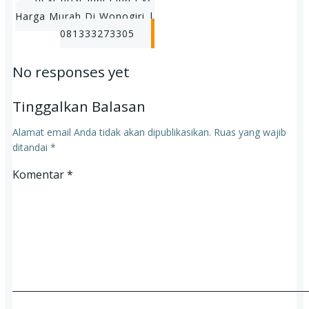
Post
Harga Murah Di Wonogiri |
navigation
081333273305
No responses yet
Tinggalkan Balasan
Alamat email Anda tidak akan dipublikasikan.
Ruas yang wajib
ditandai
*
Komentar
*