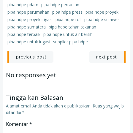
pipa hdpe pdam
pipa hdpe pertanian
pipa hdpe perumahan
pipa hdpe press
pipa hdpe proyek
pipa hdpe proyek irigasi
pipa hdpe roll
pipa hdpe sulawesi
pipa hdpe sumatera
pipa hdpe tahan tekanan
pipa hdpe terbaik
pipa hdpe untuk air bersih
pipa hdpe untuk irigasi
supplier pipa hdpe
Post
Post
next post
previous post
navigation
navigation
No responses yet
Tinggalkan Balasan
Alamat email Anda tidak akan dipublikasikan.
Ruas yang wajib
ditandai
*
Komentar
*