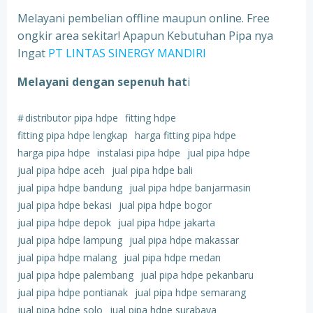
Melayani pembelian offline maupun online. Free
ongkir area sekitar! Apapun Kebutuhan Pipa nya
Ingat
PT LINTAS SINERGY MANDIRI
Melayani dengan sepenuh hat
i
#
distributor pipa hdpe
fitting hdpe
fitting pipa hdpe lengkap
harga fitting pipa hdpe
harga pipa hdpe
instalasi pipa hdpe
jual pipa hdpe
jual pipa hdpe aceh
jual pipa hdpe bali
jual pipa hdpe bandung
jual pipa hdpe banjarmasin
jual pipa hdpe bekasi
jual pipa hdpe bogor
jual pipa hdpe depok
jual pipa hdpe jakarta
jual pipa hdpe lampung
jual pipa hdpe makassar
jual pipa hdpe malang
jual pipa hdpe medan
jual pipa hdpe palembang
jual pipa hdpe pekanbaru
jual pipa hdpe pontianak
jual pipa hdpe semarang
jual pipa hdpe solo
jual pipa hdpe surabaya