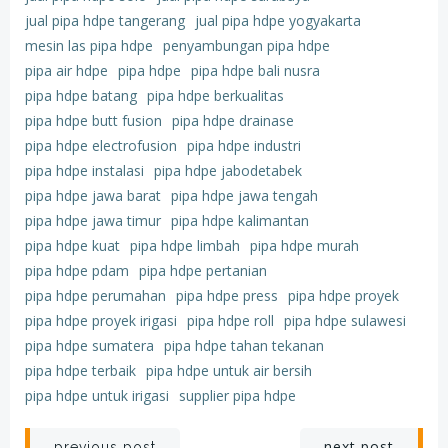
jual pipa hdpe tangerang
jual pipa hdpe yogyakarta
mesin las pipa hdpe
penyambungan pipa hdpe
pipa air hdpe
pipa hdpe
pipa hdpe bali nusra
pipa hdpe batang
pipa hdpe berkualitas
pipa hdpe butt fusion
pipa hdpe drainase
pipa hdpe electrofusion
pipa hdpe industri
pipa hdpe instalasi
pipa hdpe jabodetabek
pipa hdpe jawa barat
pipa hdpe jawa tengah
pipa hdpe jawa timur
pipa hdpe kalimantan
pipa hdpe kuat
pipa hdpe limbah
pipa hdpe murah
pipa hdpe pdam
pipa hdpe pertanian
pipa hdpe perumahan
pipa hdpe press
pipa hdpe proyek
pipa hdpe proyek irigasi
pipa hdpe roll
pipa hdpe sulawesi
pipa hdpe sumatera
pipa hdpe tahan tekanan
pipa hdpe terbaik
pipa hdpe untuk air bersih
pipa hdpe untuk irigasi
supplier pipa hdpe
next post
previous post