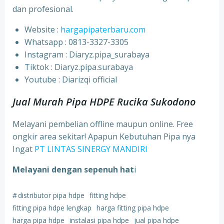
dan profesional.
Website :
hargapipaterbaru.com
Whatsapp : 0813-3327-3305
⁠Instagram : Diaryz.pipa_surabaya
⁠Tiktok : Diaryz.pipa.surabaya
⁠Youtube : Diarizqi official
Jual Murah Pipa HDPE Rucika Sukodono
Melayani pembelian offline maupun online. Free
ongkir area sekitar! Apapun Kebutuhan Pipa nya
Ingat
PT LINTAS SINERGY MANDIRI
Melayani dengan sepenuh hat
i
#
distributor pipa hdpe
fitting hdpe
fitting pipa hdpe lengkap
harga fitting pipa hdpe
harga pipa hdpe
instalasi pipa hdpe
jual pipa hdpe