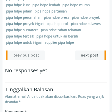
pipa hdpe kuat
pipa hdpe limbah
pipa hdpe murah
pipa hdpe pdam
pipa hdpe pertanian
pipa hdpe perumahan
pipa hdpe press
pipa hdpe proyek
pipa hdpe proyek irigasi
pipa hdpe roll
pipa hdpe sulawesi
pipa hdpe sumatera
pipa hdpe tahan tekanan
pipa hdpe terbaik
pipa hdpe untuk air bersih
pipa hdpe untuk irigasi
supplier pipa hdpe
Post
Post
next post
previous post
navigation
navigation
No responses yet
Tinggalkan Balasan
Alamat email Anda tidak akan dipublikasikan.
Ruas yang wajib
ditandai
*
Komentar
*