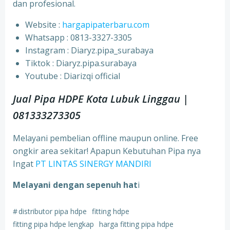
dan profesional.
Website :
hargapipaterbaru.com
Whatsapp : 0813-3327-3305
⁠Instagram : Diaryz.pipa_surabaya
⁠Tiktok : Diaryz.pipa.surabaya
⁠Youtube : Diarizqi official
Jual Pipa HDPE Kota Lubuk Linggau |
081333273305
Melayani pembelian offline maupun online. Free
ongkir area sekitar! Apapun Kebutuhan Pipa nya
Ingat
PT LINTAS SINERGY MANDIRI
Melayani dengan sepenuh hat
i
#
distributor pipa hdpe
fitting hdpe
fitting pipa hdpe lengkap
harga fitting pipa hdpe