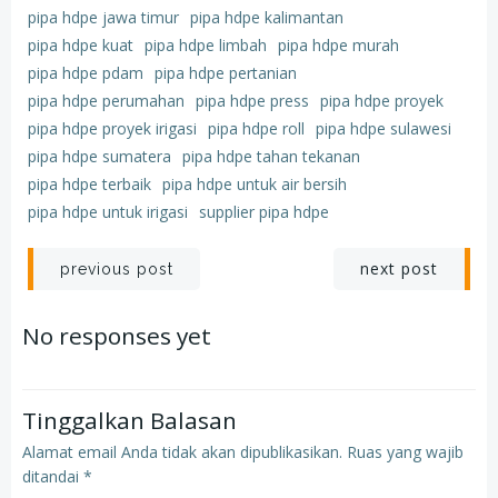
pipa hdpe jawa timur
pipa hdpe kalimantan
pipa hdpe kuat
pipa hdpe limbah
pipa hdpe murah
pipa hdpe pdam
pipa hdpe pertanian
pipa hdpe perumahan
pipa hdpe press
pipa hdpe proyek
pipa hdpe proyek irigasi
pipa hdpe roll
pipa hdpe sulawesi
pipa hdpe sumatera
pipa hdpe tahan tekanan
pipa hdpe terbaik
pipa hdpe untuk air bersih
pipa hdpe untuk irigasi
supplier pipa hdpe
Post
Post
next post
previous post
navigation
navigation
No responses yet
Tinggalkan Balasan
Alamat email Anda tidak akan dipublikasikan.
Ruas yang wajib
ditandai
*