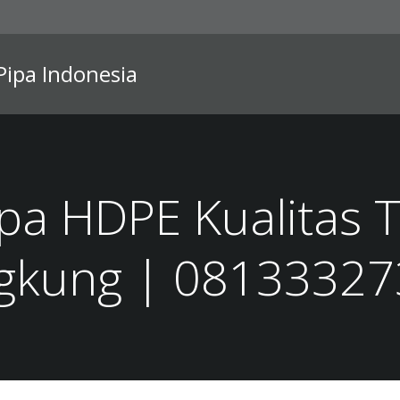
 Pipa Indonesia
ipa HDPE Kualitas 
gkung | 0813332