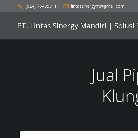
Skip
(024) 76435311
lintassinergym@gmail.com
to
content
PT. Lintas Sinergy Mandiri | Solusi
Jual P
Klun