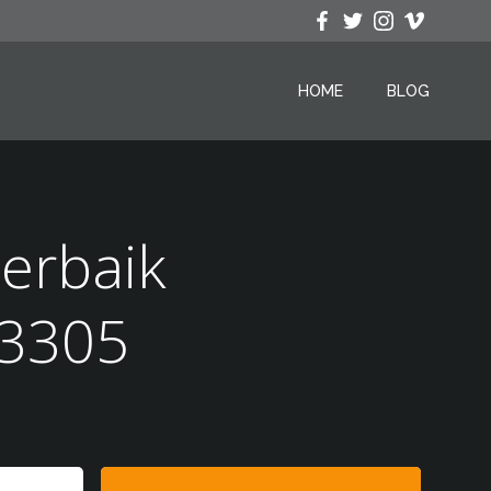
HOME
BLOG
Terbaik
73305
Search