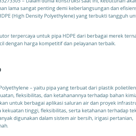
1333273305
– Dalam dunia konstruksi saat ini, kebutuhan aka
tahan lama sangat penting demi keberlangsungan dan efisien
a HDPE (High Density Polyethylene) yang terbukti tangguh un
ibutor terpercaya untuk pipa HDPE dari berbagai merek tern
il dengan harga kompetitif dan pelayanan terbaik.
?
lyethylene – yaitu pipa yang terbuat dari plastik polietile
ekuatan, fleksibilitas, dan ketahanannya terhadap bahan kimi
n untuk berbagai aplikasi saluran air dan proyek infrastr
kekuatan tinggi, fleksibilitas, serta ketahanan terhadap te
banyak digunakan dalam sistem air bersih, irigasi pertanian,
nah.