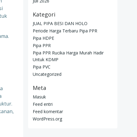
n
Juli 2026
si
Kategori
tuk
JUAL PIPA BESI DAN HOLO
Periode Harga Terbaru Pipa PPR
ama.
Pipa HDPE
Pipa PPR
Pipa PPR Rucika Harga Murah Hadir
Untuk KDMP
Pipa PVC
Uncategorized
Meta
na
a
Masuk
uktur.
Feed entri
kanan,
Feed komentar
WordPress.org