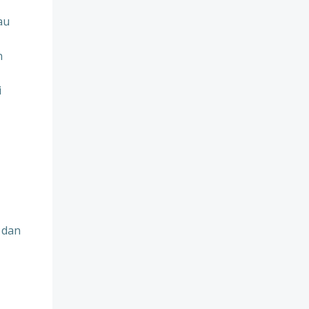
au
n
i
 dan