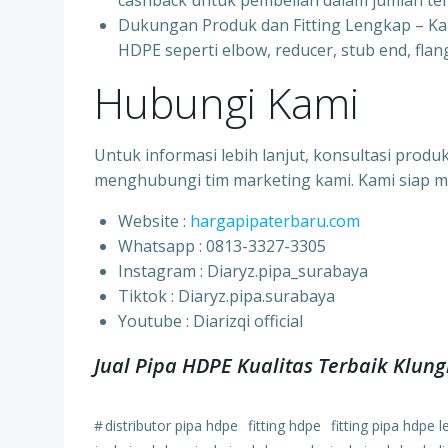
cashback untuk pembelian dalam jumlah ter
Dukungan Produk dan Fitting Lengkap – K
HDPE seperti elbow, reducer, stub end, flang
Hubungi Kami
Untuk informasi lebih lanjut, konsultasi prod
menghubungi tim marketing kami. Kami siap 
Website :
hargapipaterbaru.com
Whatsapp : 0813-3327-3305
⁠Instagram : Diaryz.pipa_surabaya
⁠Tiktok : Diaryz.pipa.surabaya
⁠Youtube : Diarizqi official
Jual Pipa HDPE Kualitas Terbaik Klu
#
distributor pipa hdpe
fitting hdpe
fitting pipa hdpe 