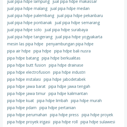
jual pipa hdpe lampung
jual pipa hdpe makassar
jual pipa hdpe malang
jual pipa hdpe medan
jual pipa hdpe palembang
jual pipa hdpe pekanbaru
jual pipa hdpe pontianak
jual pipa hdpe semarang
jual pipa hdpe solo
jual pipa hdpe surabaya
jual pipa hdpe tangerang
jual pipa hdpe yogyakarta
mesin las pipa hdpe
penyambungan pipa hdpe
pipa air hdpe
pipa hdpe
pipa hdpe bali nusra
pipa hdpe batang
pipa hdpe berkualitas
pipa hdpe butt fusion
pipa hdpe drainase
pipa hdpe electrofusion
pipa hdpe industri
pipa hdpe instalasi
pipa hdpe jabodetabek
pipa hdpe jawa barat
pipa hdpe jawa tengah
pipa hdpe jawa timur
pipa hdpe kalimantan
pipa hdpe kuat
pipa hdpe limbah
pipa hdpe murah
pipa hdpe pdam
pipa hdpe pertanian
pipa hdpe perumahan
pipa hdpe press
pipa hdpe proyek
pipa hdpe proyek irigasi
pipa hdpe roll
pipa hdpe sulawesi