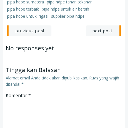
pipa hdpe sumatera
pipa hdpe tahan tekanan
pipa hdpe terbaik
pipa hdpe untuk air bersih
pipa hdpe untuk irigasi
supplier pipa hdpe
Post
Post
next post
previous post
navigation
navigation
No responses yet
Tinggalkan Balasan
Alamat email Anda tidak akan dipublikasikan.
Ruas yang wajib
ditandai
*
Komentar
*