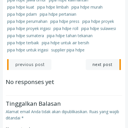
pipa hdpe kuat
pipa hdpe limbah
pipa hdpe murah
pipa hdpe pdam
pipa hdpe pertanian
pipa hdpe perumahan
pipa hdpe press
pipa hdpe proyek
pipa hdpe proyek irigasi
pipa hdpe roll
pipa hdpe sulawesi
pipa hdpe sumatera
pipa hdpe tahan tekanan
pipa hdpe terbaik
pipa hdpe untuk air bersih
pipa hdpe untuk irigasi
supplier pipa hdpe
Post
Post
next post
previous post
navigation
navigation
No responses yet
Tinggalkan Balasan
Alamat email Anda tidak akan dipublikasikan.
Ruas yang wajib
ditandai
*