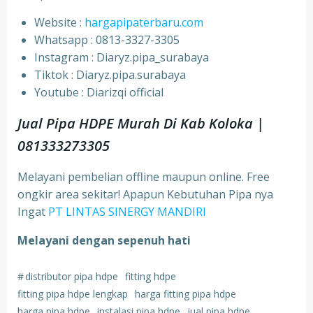
Website :
hargapipaterbaru.com
Whatsapp : 0813-3327-3305
⁠Instagram : Diaryz.pipa_surabaya
⁠Tiktok : Diaryz.pipa.surabaya
⁠Youtube : Diarizqi official
Jual Pipa HDPE Murah Di Kab Koloka |
081333273305
Melayani pembelian offline maupun online. Free
ongkir area sekitar! Apapun Kebutuhan Pipa nya
Ingat
PT LINTAS SINERGY MANDIRI
Melayani dengan sepenuh hati
#
distributor pipa hdpe
fitting hdpe
fitting pipa hdpe lengkap
harga fitting pipa hdpe
harga pipa hdpe
instalasi pipa hdpe
jual pipa hdpe