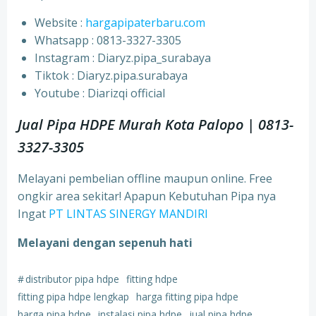
Website :
hargapipaterbaru.com
Whatsapp : 0813-3327-3305
⁠Instagram : Diaryz.pipa_surabaya
⁠Tiktok : Diaryz.pipa.surabaya
⁠Youtube : Diarizqi official
Jual Pipa HDPE Murah Kota Palopo | 0813-
3327-3305
Melayani pembelian offline maupun online. Free
ongkir area sekitar! Apapun Kebutuhan Pipa nya
Ingat
PT LINTAS SINERGY MANDIRI
Melayani dengan sepenuh hati
#
distributor pipa hdpe
fitting hdpe
fitting pipa hdpe lengkap
harga fitting pipa hdpe
harga pipa hdpe
instalasi pipa hdpe
jual pipa hdpe