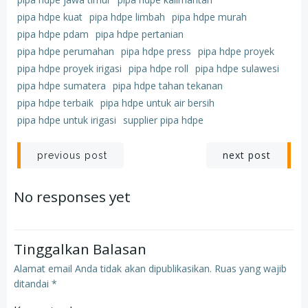
pipa hdpe kuat
pipa hdpe limbah
pipa hdpe murah
pipa hdpe pdam
pipa hdpe pertanian
pipa hdpe perumahan
pipa hdpe press
pipa hdpe proyek
pipa hdpe proyek irigasi
pipa hdpe roll
pipa hdpe sulawesi
pipa hdpe sumatera
pipa hdpe tahan tekanan
pipa hdpe terbaik
pipa hdpe untuk air bersih
pipa hdpe untuk irigasi
supplier pipa hdpe
Post
Post
next post
previous post
navigation
navigation
No responses yet
Tinggalkan Balasan
Alamat email Anda tidak akan dipublikasikan.
Ruas yang wajib
ditandai
*