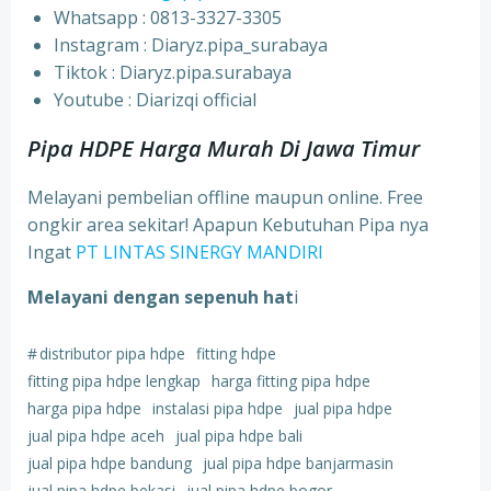
Whatsapp : 0813-3327-3305
⁠Instagram : Diaryz.pipa_surabaya
⁠Tiktok : Diaryz.pipa.surabaya
⁠Youtube : Diarizqi official
Pipa HDPE Harga Murah Di Jawa Timur
Melayani pembelian offline maupun online. Free
ongkir area sekitar! Apapun Kebutuhan Pipa nya
Ingat
PT LINTAS SINERGY MANDIRI
Melayani dengan sepenuh hat
i
#
distributor pipa hdpe
fitting hdpe
fitting pipa hdpe lengkap
harga fitting pipa hdpe
harga pipa hdpe
instalasi pipa hdpe
jual pipa hdpe
jual pipa hdpe aceh
jual pipa hdpe bali
jual pipa hdpe bandung
jual pipa hdpe banjarmasin
jual pipa hdpe bekasi
jual pipa hdpe bogor