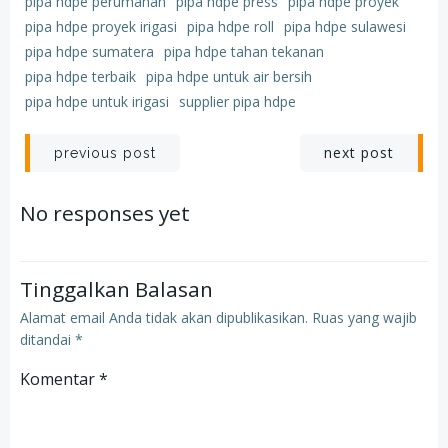
pipa hdpe perumahan
pipa hdpe press
pipa hdpe proyek
pipa hdpe proyek irigasi
pipa hdpe roll
pipa hdpe sulawesi
pipa hdpe sumatera
pipa hdpe tahan tekanan
pipa hdpe terbaik
pipa hdpe untuk air bersih
pipa hdpe untuk irigasi
supplier pipa hdpe
Post
Post
next post
previous post
navigation
navigation
No responses yet
Tinggalkan Balasan
Alamat email Anda tidak akan dipublikasikan.
Ruas yang wajib
ditandai
*
Komentar
*