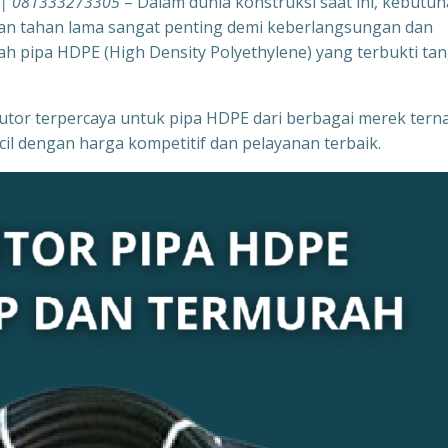
r | 081333273305
– Dalam dunia konstruksi saat ini, kebutu
, dan tahan lama sangat penting demi keberlangsungan dan
dalah pipa HDPE (High Density Polyethylene) yang terbukti t
ibutor terpercaya untuk pipa HDPE dari berbagai merek tern
il dengan harga kompetitif dan pelayanan terbaik.