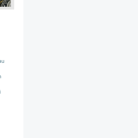
au
n
i