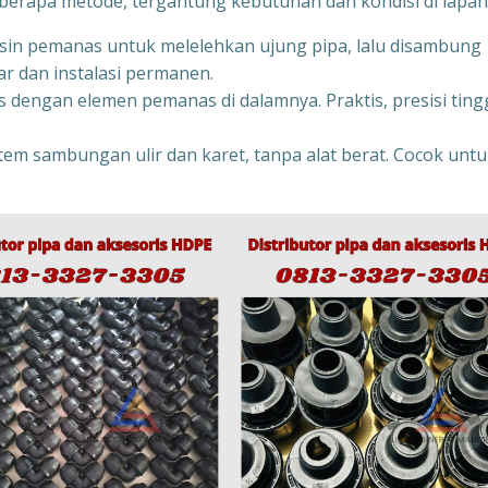
rapa metode, tergantung kebutuhan dan kondisi di lapan
in pemanas untuk melelehkan ujung pipa, lalu disambung
r dan instalasi permanen.
 dengan elemen pemanas di dalamnya. Praktis, presisi tingg
stem sambungan ulir dan karet, tanpa alat berat. Cocok unt