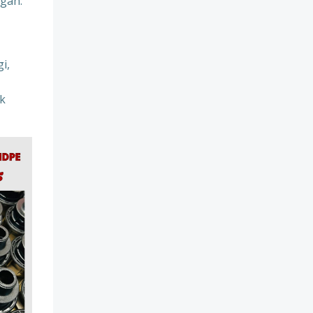
gan:
i,
uk