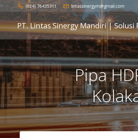
Skip
(024) 76435311
lintassinergym@gmail.com
to
content
PT. Lintas Sinergy Mandiri | Solusi
Pipa HDP
Kolak