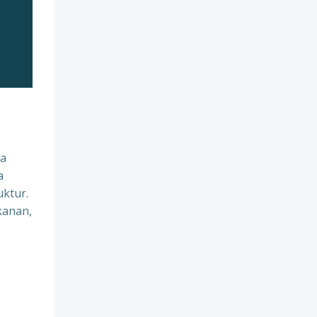
na
a
uktur.
kanan,