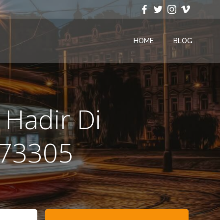
HOME
BLOG
 Hadir Di
273305
Search