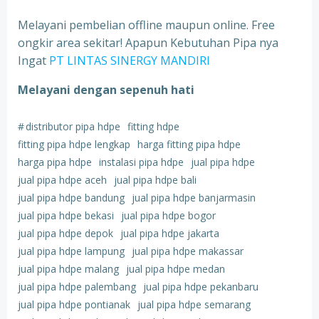
Melayani pembelian offline maupun online. Free
ongkir area sekitar! Apapun Kebutuhan Pipa nya
Ingat
PT LINTAS SINERGY MANDIRI
Melayani dengan sepenuh hati
#
distributor pipa hdpe
fitting hdpe
fitting pipa hdpe lengkap
harga fitting pipa hdpe
harga pipa hdpe
instalasi pipa hdpe
jual pipa hdpe
jual pipa hdpe aceh
jual pipa hdpe bali
jual pipa hdpe bandung
jual pipa hdpe banjarmasin
jual pipa hdpe bekasi
jual pipa hdpe bogor
jual pipa hdpe depok
jual pipa hdpe jakarta
jual pipa hdpe lampung
jual pipa hdpe makassar
jual pipa hdpe malang
jual pipa hdpe medan
jual pipa hdpe palembang
jual pipa hdpe pekanbaru
jual pipa hdpe pontianak
jual pipa hdpe semarang